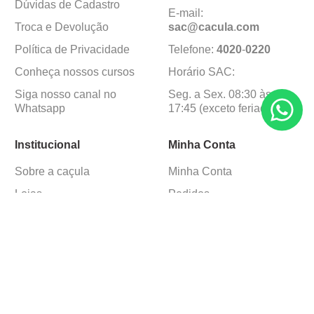
Dúvidas de Cadastro
E-mail:
Troca e Devolução
sac@cacula
.
com
Política de Privacidade
Telefone:
4020
-
0220
Conheça nossos cursos
Horário SAC:
Siga nosso canal no
Seg. a Sex. 08:30 às
Whatsapp
17:45 (exceto feriados)
Institucional
Minha Conta
Sobre a caçula
Minha Conta
Lojas
Pedidos
Trabalhe Conosco
Formas de pagamento