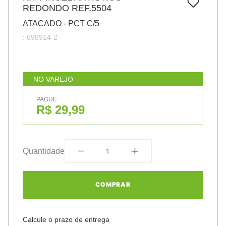
7
º
REDONDO REF.5504
papel
ATACADO - PCT C/5
8
º
cola
:
698914-2
9
º
barbante
10
º
havaianas
NO VAREJO
PAGUE
R$ 29,99
Quantidade
COMPRAR
Calcule o prazo de entrega