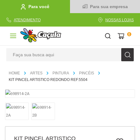
Para você
Para sua empresa
ATENDIMENTO
NOSSAS LOJAS
0
Faça sua busca aqui
TERMOS MAIS BUSCADOS
ARTES
PINTURA
PINCÉIS
1
º
caderno
KIT PINCEL ARTISTICO REDONDO REF.5504
2
º
linha
3
º
caneta
4
º
tecido
5
º
caixa
6
º
pincel
KIT PINCEL ARTISTICO