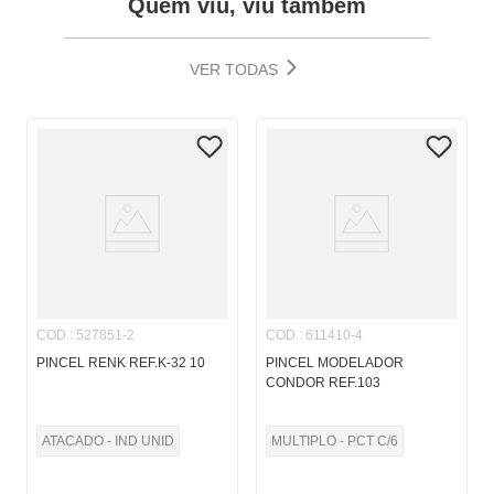
Quem viu, viu também
VER TODAS
COD.
:
527851-2
COD.
:
611410-4
PINCEL RENK REF.K-32 10
PINCEL MODELADOR
CONDOR REF.103
ATACADO - IND UNID
MULTIPLO - PCT C/6