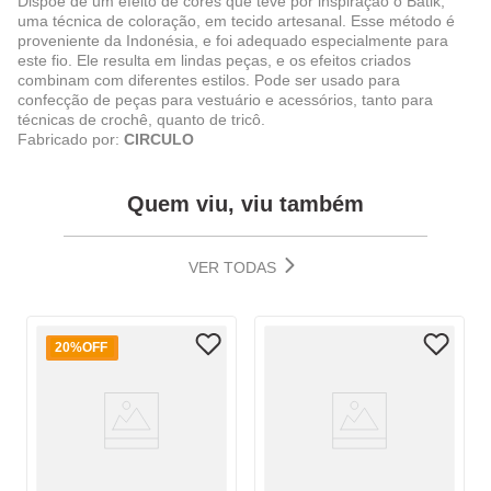
Dispõe de um efeito de cores que teve por inspiração o Batik,
uma técnica de coloração, em tecido artesanal. Esse método é
proveniente da Indonésia, e foi adequado especialmente para
este fio. Ele resulta em lindas peças, e os efeitos criados
combinam com diferentes estilos. Pode ser usado para
confecção de peças para vestuário e acessórios, tanto para
técnicas de crochê, quanto de tricô.
Fabricado por:
CIRCULO
Quem viu, viu também
VER TODAS
20%
OFF