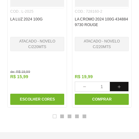
COD.
:
L-2025
COD.
:
728160-2
LA LUZ 2024 100G
LA CROMO 2024 100G 434884
9730 ROUGE
ATACADO - NOVELO
ATACADO - NOVELO
C/220MTS
C/220MTS
de:
R$
19
,
99
R$
15
,
99
R$
19
,
99
－
＋
ESCOLHER CORES
COMPRAR