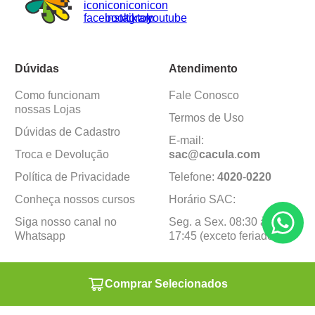
Dúvidas
Atendimento
Como funcionam
Fale Conosco
nossas Lojas
Termos de Uso
Dúvidas de Cadastro
E-mail:
Troca e Devolução
sac@cacula
.
com
Política de Privacidade
Telefone:
4020
-
0220
Conheça nossos cursos
Horário SAC:
Siga nosso canal no
Seg. a Sex. 08:30 às
Whatsapp
17:45 (exceto feriados)
Institucional
Minha Conta
Comprar Selecionados
Sobre a caçula
Minha Conta