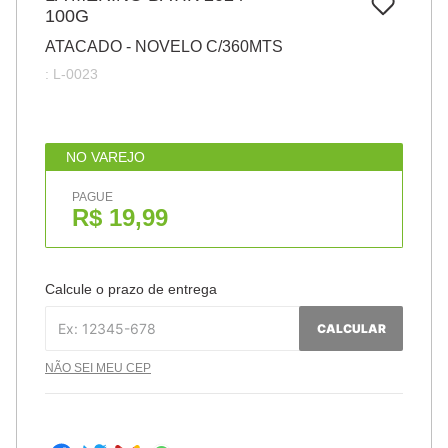
7
º
100G
pincel
ATACADO - NOVELO C/360MTS
8
º
cola
:
L-0023
9
º
barbante
10
º
fita
NO VAREJO
PAGUE
R$ 19,99
Calcule o prazo de entrega
CALCULAR
NÃO SEI MEU CEP