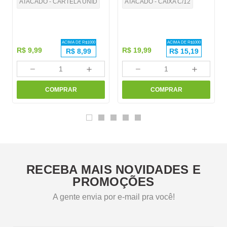
ATACADO - CARTELA UNID
ATACADO - CAIXA C/12
ACIMA DE R$
1000
ACIMA DE R$
1000
R$
9
,
99
R$
19
,
99
R$
8,99
R$
15,19
－
＋
－
＋
COMPRAR
COMPRAR
RECEBA MAIS NOVIDADES E
PROMOÇÕES
A gente envia por e-mail pra você!