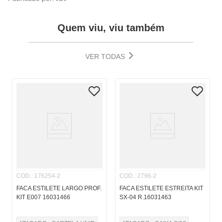
Quem viu, viu também
VER TODAS
COD.
:
176254-2
COD.
:
2796-2
FACA ESTILETE LARGO PROF.
FACA ESTILETE ESTREITA KIT
KIT E007 16031466
SX-04 R.16031463