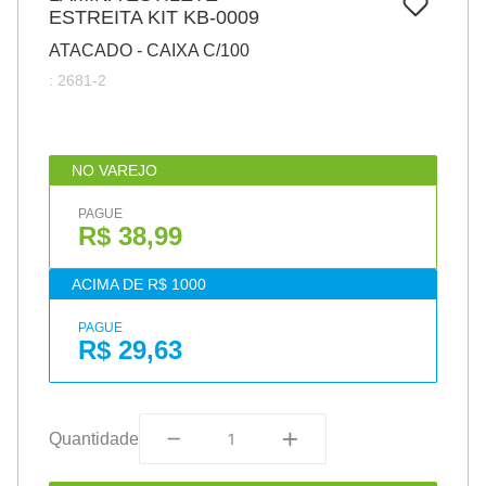
7
º
ESTREITA KIT KB-0009
papel
ATACADO - CAIXA C/100
8
º
cola
:
2681-2
9
º
barbante
10
º
pasta
NO VAREJO
PAGUE
R$ 38,99
ACIMA DE R$ 1000
PAGUE
R$ 29,63
Quantidade