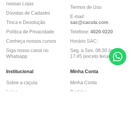
nossas Lojas
Termos de Uso
Dúvidas de Cadastro
E-mail:
Troca e Devolução
sac@cacula
.
com
Política de Privacidade
Telefone:
4020
-
0220
Conheça nossos cursos
Horário SAC:
Siga nosso canal no
Seg. a Sex. 08:30 às
Whatsapp
17:45 (exceto feriados)
Institucional
Minha Conta
Sobre a caçula
Minha Conta
Lojas
Pedidos
Trabalhe Conosco
Formas de pagamento