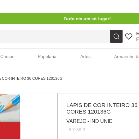
Tudo em um só lugar!
Faça sua busca aqui
F
Cursos
Papelaria
Artes
Armarinho &
E COR INTEIRO 36 CORES 120136G
LAPIS DE COR INTEIRO 36
CORES 120136G
VAREJO - IND UNID
:
89186-3