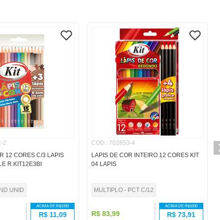
-2
COD.
:
702853-4
R 12 CORES C/3 LAPIS
LAPIS DE COR INTEIRO 12 CORES KIT
E R.KIT12E3BI
04 LAPIS
IND UNID
MULTIPLO - PCT C/12
ACIMA DE R$
1000
ACIMA DE R$
1000
R$
83
,
99
R$
11,09
R$
73,91