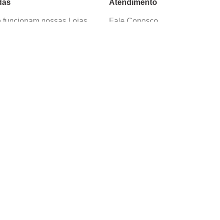
das
Atendimento
funcionam nossas Lojas
Fale Conosco
as de Cadastro
Termos de Uso
 e Devolução
E-mail:
sac@cacula
.
com
ica de Privacidade
Telefone:
4020
-
0220
ça nossos cursos
Horário SAC:
nosso canal no
Seg. a Sex. 08:30 às 17:45
sapp
(exceto feriados)