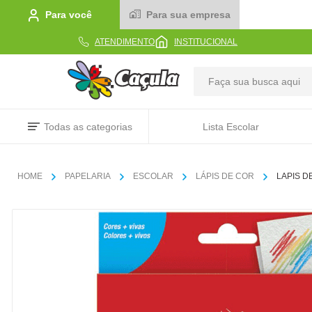
Para você
Para sua empresa
ATENDIMENTO
INSTITUCIONAL
TERMOS MAIS BUSCADOS
Todas as categorias
Lista Escolar
1
º
caderno
2
º
linha
PAPELARIA
ESCOLAR
LÁPIS DE COR
LAPIS D
3
º
caneta
4
º
tecido
5
º
caixa
6
º
papel
7
º
pincel