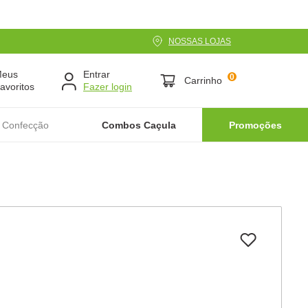
NOSSAS LOJAS
Meus
Entrar
0
Carrinho
avoritos
 Confecção
Combos Caçula
Promoções