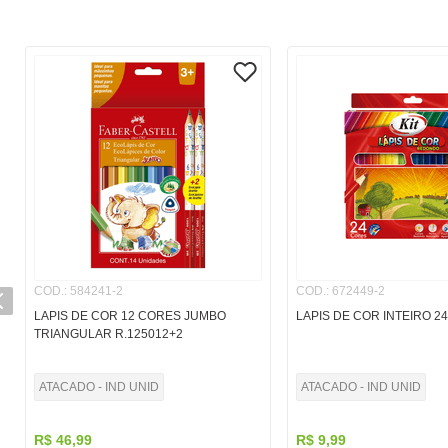
COD.
:
584241-2
COD.
:
672449-2
LAPIS DE COR 12 CORES JUMBO
LAPIS DE COR INTEIRO 2
TRIANGULAR R.125012+2
ATACADO - IND UNID
ATACADO - IND UNID
R$
46
,
99
R$
9
,
99