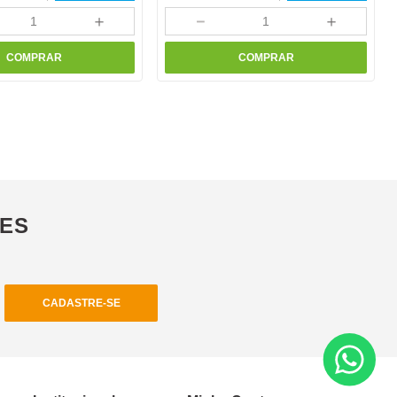
＋
－
＋
COMPRAR
COMPRAR
ÕES
CADASTRE-SE