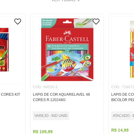
COD.
:
64535-3
COD.
:
716072
4 CORES KIT
LAPIS DE COR AQUARELAVEL 48
LAPIS DE CO
CORES R.120248G
BICOLOR PEL
VAREJO - IND UNID
ATACADO - 
R$
14
,
99
R$
109
,
99