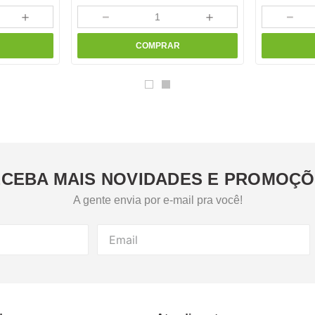
＋
－
＋
－
COMPRAR
CEBA MAIS NOVIDADES E PROMOÇ
A gente envia por e-mail pra você!