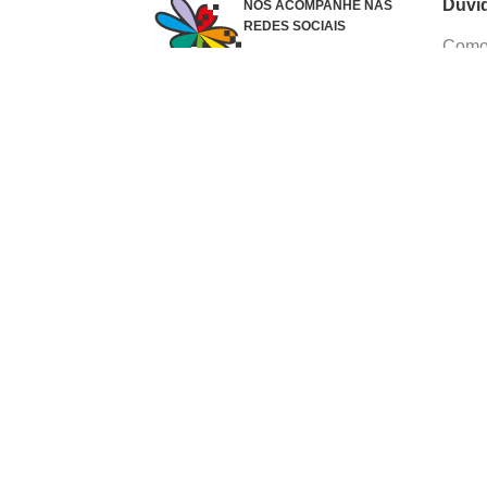
Dúvi
NOS ACOMPANHE NAS
REDES SOCIAIS
Como 
Dúvid
Troca
Polít
Conhe
Siga 
What
Formas de pagamento