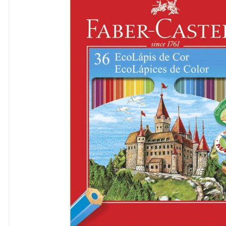
8
º
cola
9
º
barbante
10
º
fita