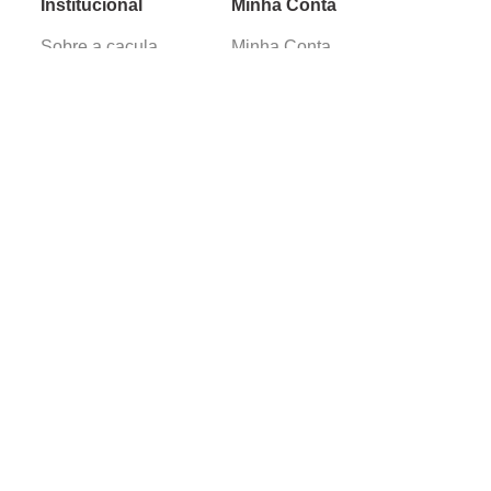
Institucional
Minha Conta
Sobre a caçula
Minha Conta
Lojas
Pedidos
Trabalhe Conosco
Verificada por