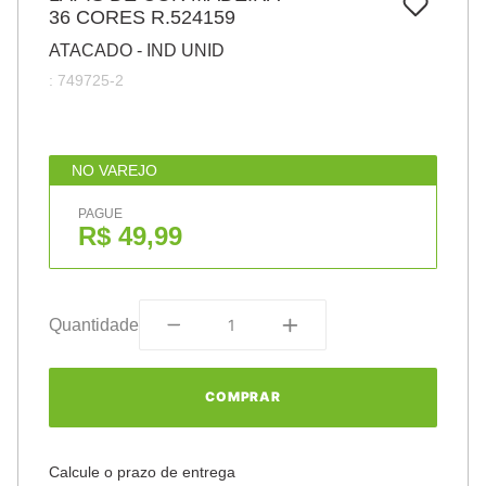
7
º
36 CORES R.524159
papel
ATACADO - IND UNID
8
º
cola
:
749725-2
9
º
barbante
10
º
pasta
NO VAREJO
PAGUE
R$ 49,99
Quantidade
COMPRAR
Calcule o prazo de entrega