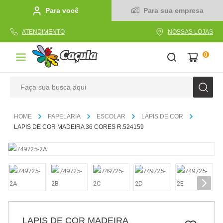
Para você
Para sua empresa
ATENDIMENTO
NOSSAS LOJAS
0
Faça sua busca aqui
TERMOS MAIS BUSCADOS
PAPELARIA
ESCOLAR
LÁPIS DE COR
1
º
caderno
LAPIS DE COR MADEIRA 36 CORES R.524159
2
º
linha
3
º
caneta
4
º
tecido
5
º
caixa
6
º
pincel
LAPIS DE COR MADEIRA