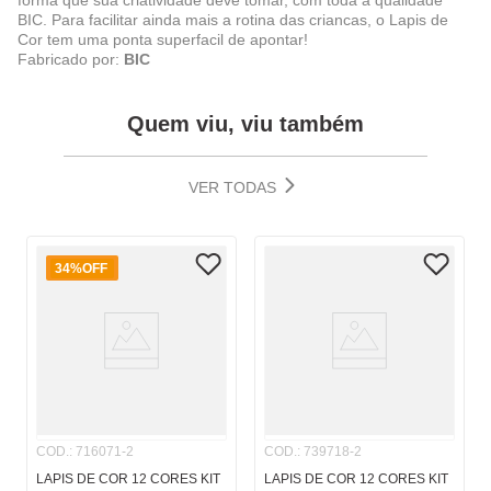
forma que sua criatividade deve tomar, com toda a qualidade
BIC. Para facilitar ainda mais a rotina das criancas, o Lapis de
Cor tem uma ponta superfacil de apontar!
Fabricado por:
BIC
Quem viu, viu também
VER TODAS
34%
OFF
COD.
:
716071-2
COD.
:
739718-2
LAPIS DE COR 12 CORES KIT
LAPIS DE COR 12 CORES KIT