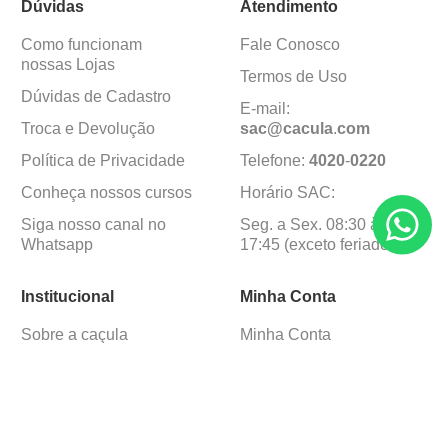
Dúvidas
Atendimento
Como funcionam
Fale Conosco
nossas Lojas
Termos de Uso
Dúvidas de Cadastro
E-mail:
Troca e Devolução
sac@cacula
.
com
Política de Privacidade
Telefone:
4020
-
0220
Conheça nossos cursos
Horário SAC:
Siga nosso canal no
Seg. a Sex. 08:30 às
Whatsapp
17:45 (exceto feriados)
Institucional
Minha Conta
Sobre a caçula
Minha Conta
Lojas
Pedidos
Trabalhe Conosco