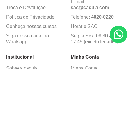
E-mail:
Troca e Devolução
sac@cacula
.
com
Política de Privacidade
Telefone:
4020
-
0220
Conheça nossos cursos
Horário SAC:
Siga nosso canal no
Seg. a Sex. 08:30 às
Whatsapp
17:45 (exceto feriados)
Institucional
Minha Conta
Sobre a caçula
Minha Conta
Lojas
Pedidos
Trabalhe Conosco
Formas de pagamento