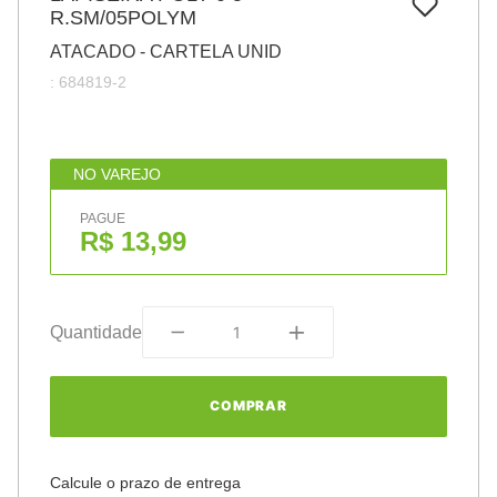
7
º
R.SM/05POLYM
pincel
ATACADO - CARTELA UNID
8
º
cola
:
684819-2
9
º
barbante
10
º
fita
NO VAREJO
PAGUE
R$ 13,99
Quantidade
COMPRAR
Calcule o prazo de entrega