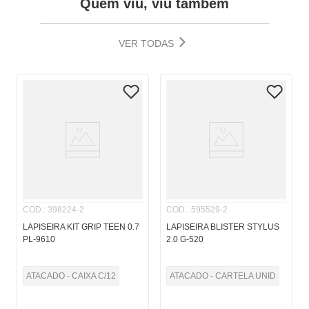
Quem viu, viu também
VER TODAS
COD.
:
398224-2
COD.
:
595529-2
LAPISEIRA KIT GRIP TEEN 0.7
LAPISEIRA BLISTER STYLUS
PL-9610
2.0 G-520
ATACADO - CAIXA C/12
ATACADO - CARTELA UNID