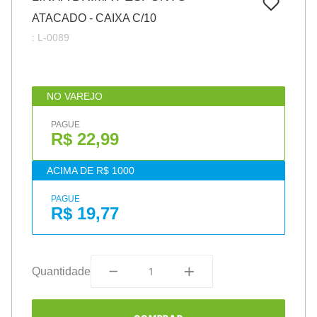
7
º
papel
ATACADO - CAIXA C/10
8
º
cola
:
L-0089
9
º
barbante
10
º
havaianas
NO VAREJO
PAGUE
R$ 22,99
ACIMA DE R$ 1000
PAGUE
R$ 19,77
Quantidade