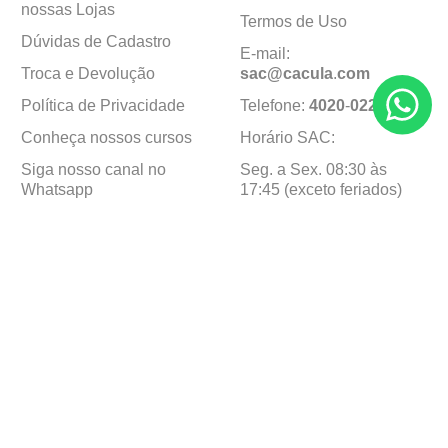
nossas Lojas
Termos de Uso
Dúvidas de Cadastro
E-mail:
Troca e Devolução
sac@cacula
.
com
Política de Privacidade
Telefone:
4020
-
0220
Conheça nossos cursos
Horário SAC:
Siga nosso canal no
Seg. a Sex. 08:30 às
Whatsapp
17:45 (exceto feriados)
Institucional
Minha Conta
Sobre a caçula
Minha Conta
Lojas
Pedidos
Trabalhe Conosco
Formas de pagamento