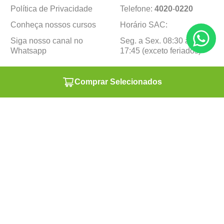
Política de Privacidade
Telefone:
4020
-
0220
Conheça nossos cursos
Horário SAC:
Siga nosso canal no
Seg. a Sex. 08:30 às
Whatsapp
17:45 (exceto feriados)
Institucional
Minha Conta
Comprar Selecionados
Sobre a caçula
Minha Conta
Lojas
Pedidos
Trabalhe Conosco
Formas de pagamento