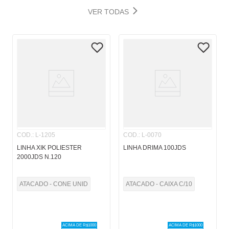
VER TODAS
COD.
:
L-1205
COD.
:
L-0070
LINHA XIK POLIESTER
LINHA DRIMA 100JDS
2000JDS N.120
ATACADO - CONE UNID
ATACADO - CAIXA C/10
ACIMA DE R$
1000
ACIMA DE R$
1000