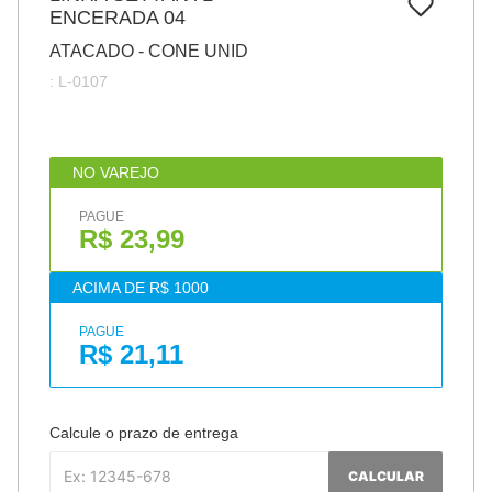
7
º
ENCERADA 04
pincel
ATACADO - CONE UNID
8
º
cola
:
L-0107
9
º
barbante
10
º
fita
NO VAREJO
PAGUE
R$ 23,99
ACIMA DE R$ 1000
PAGUE
R$ 21,11
Calcule o prazo de entrega
CALCULAR