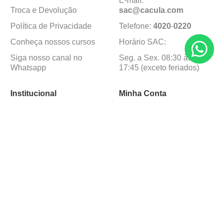
E-mail:
Troca e Devolução
sac@cacula
.
com
Política de Privacidade
Telefone:
4020
-
0220
Conheça nossos cursos
Horário SAC:
Siga nosso canal no
Seg. a Sex. 08:30 às
Whatsapp
17:45 (exceto feriados)
Institucional
Minha Conta
Sobre a caçula
Minha Conta
Lojas
Pedidos
Trabalhe Conosco
Formas de pagamento