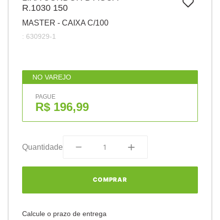
7
º
R.1030 150
pincel
MASTER - CAIXA C/100
8
º
cola
:
630929-1
9
º
barbante
10
º
fita
NO VAREJO
PAGUE
R$ 196,99
Quantidade
COMPRAR
Calcule o prazo de entrega