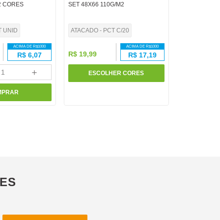
2 CORES
SET 48X66 110G/M2
T UNID
ATACADO - PCT C/20
ACIMA DE R$
1000
ACIMA DE R$
1000
R$
19
,
99
R$
6,07
R$
17,19
＋
ESCOLHER CORES
MPRAR
ÕES