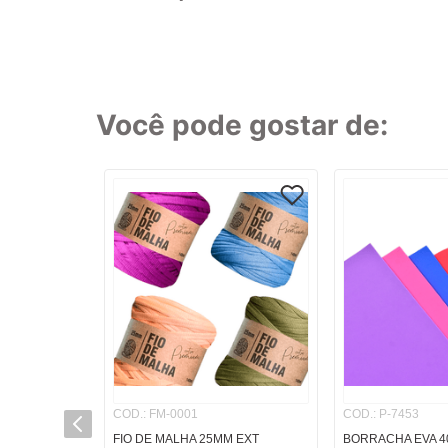
8
º
cola
9
º
barbante
10
º
havaianas
Você pode gostar de:
TERMOS MAI
1
º
caderno
2
º
linha
3
º
caneta
4
º
tecido
5
º
caixa
6
º
pincel
7
º
papel
8
º
cola
COD.
:
FM-0001
COD.
:
P-7453
9
º
barbante
FIO DE MALHA 25MM EXT
BORRACHA EVA 4