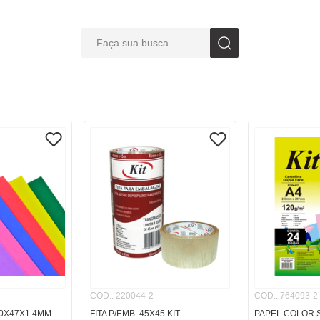
Faça sua busca
S BUSCADOS
COD.
:
220044-2
COD.
:
764093-2
0X47X1.4MM
FITA P/EMB. 45X45 KIT
PAPEL COLOR S