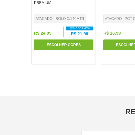
PREMIUM
10
º
havaianas
ATACADO - ROLO C/140MTS
ATACADO - PCT C
ACIMA DE R$
1000
R$
24
,
99
R$
16
,
99
R$
21,99
ESCOLHER CORES
ESCOLHE
RE