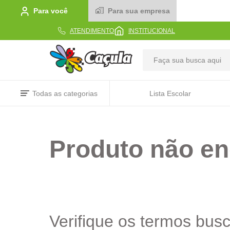
Para você
Para sua empresa
ATENDIMENTO
INSTITUCIONAL
TERMOS MAIS BUSCADOS
Todas as categorias
Lista Escolar
1
º
caderno
2
º
linha
Produto não en
3
º
caneta
4
º
tecido
5
º
caixa
6
º
pincel
7
º
papel
Verifique os termos bus