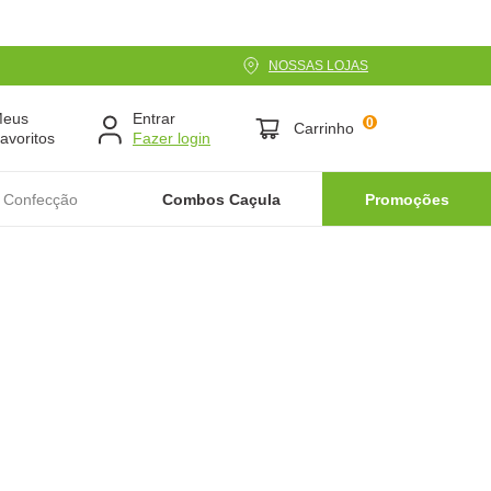
NOSSAS LOJAS
Meus
Entrar
0
Carrinho
avoritos
 Confecção
Combos Caçula
Promoções