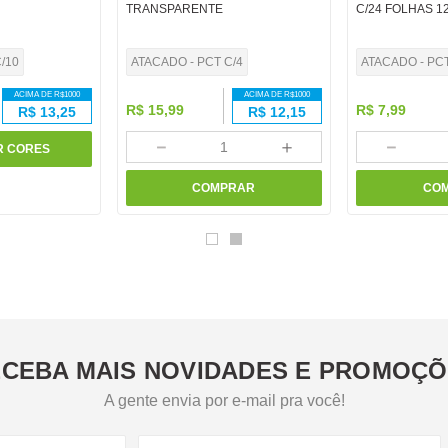
TRANSPARENTE
C/24 FOLHAS 1
/10
ATACADO - PCT C/4
ATACADO - PC
ACIMA DE R$
1000
ACIMA DE R$
1000
R$
15
,
99
R$
7
,
99
R$
13,25
R$
12,15
－
＋
－
R CORES
COMPRAR
CO
CEBA MAIS NOVIDADES E PROMOÇ
A gente envia por e-mail pra você!