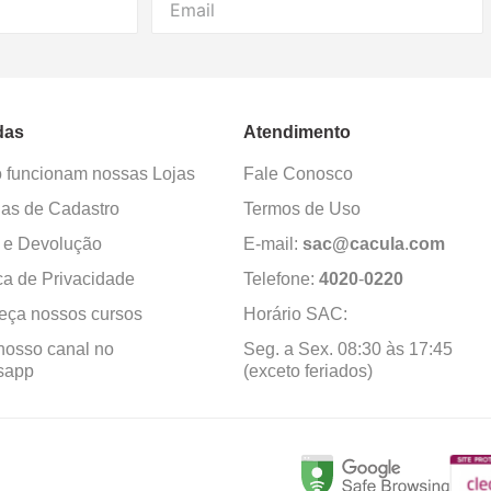
das
Atendimento
funcionam nossas Lojas
Fale Conosco
as de Cadastro
Termos de Uso
 e Devolução
E-mail:
sac@cacula
.
com
ica de Privacidade
Telefone:
4020
-
0220
ça nossos cursos
Horário SAC:
nosso canal no
Seg. a Sex. 08:30 às 17:45
sapp
(exceto feriados)