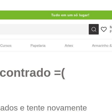
Tudo em um só lugar!
Faça sua busca aqui
F
Cursos
Papelaria
Artes
Armarinho &
contrado =(
cados e tente novamente