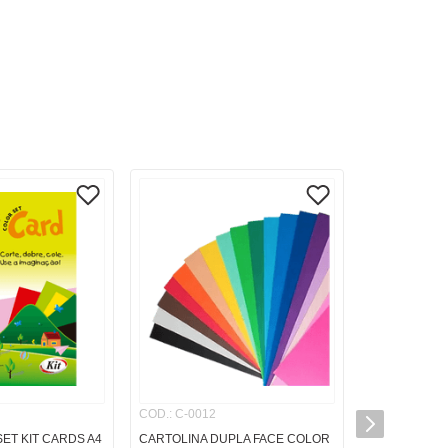
COD.
:
C-0012
ET KIT CARDS A4
CARTOLINA DUPLA FACE COLOR