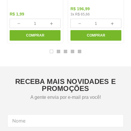
R$
196
,
99
R$
1
,
99
3
x
R$
65
,
66
－
＋
－
＋
COMPRAR
COMPRAR
RECEBA MAIS NOVIDADES E
PROMOÇÕES
A gente envia por e-mail pra você!