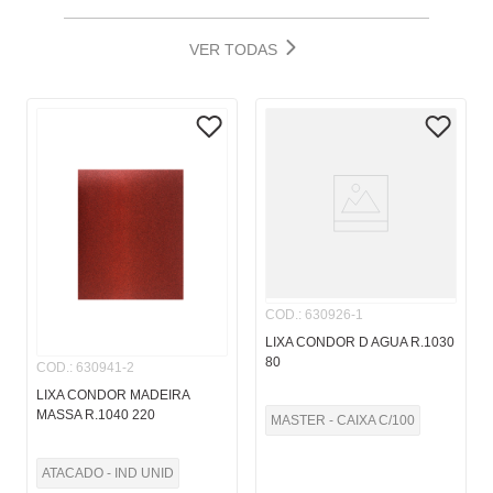
VER TODAS
COD.
:
630926-1
LIXA CONDOR D AGUA R.1030
80
COD.
:
630941-2
LIXA CONDOR MADEIRA
MASSA R.1040 220
MASTER - CAIXA C/100
ATACADO - IND UNID