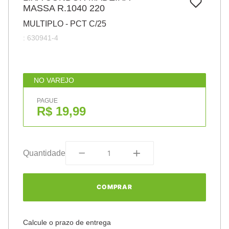
7
º
MASSA R.1040 220
pincel
MULTIPLO - PCT C/25
8
º
cola
:
630941-4
9
º
barbante
10
º
fita
NO VAREJO
PAGUE
R$ 19,99
Quantidade
COMPRAR
Calcule o prazo de entrega