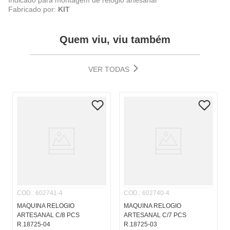
Indicado para montagem de relógio artesanal
Fabricado por:
KIT
Quem viu, viu também
VER TODAS
COD.
:
602741-4
COD.
:
602740-4
MAQUINA RELOGIO
MAQUINA RELOGIO
ARTESANAL C/8 PCS
ARTESANAL C/7 PCS
R.18725-04
R.18725-03