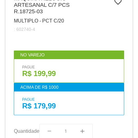
7
º
ARTESANAL C/7 PCS
pincel
R.18725-03
8
º
cola
MULTIPLO - PCT C/20
9
º
barbante
:
602740-4
10
º
fita
NO VAREJO
PAGUE
R$ 199,99
ACIMA DE R$ 1000
PAGUE
R$ 179,99
Quantidade