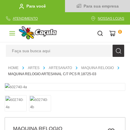
Para você
Para sua empresa
ATENDIMENTO
NOSSAS LOJAS
0
Faça sua busca aqui
TERMOS MAIS BUSCADOS
ARTES
ARTESANATO
MAQUINA RELOGIO
1
º
caderno
MAQUINA RELOGIO ARTESANAL C/7 PCS R.18725-03
2
º
linha
3
º
caneta
4
º
tecido
5
º
caixa
6
º
papel
MAQUINA RELOGIO