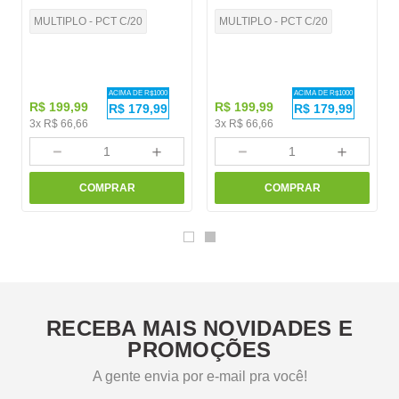
MULTIPLO - PCT C/20
MULTIPLO - PCT C/20
ACIMA DE R$
1000
ACIMA DE R$
1000
R$
199
,
99
R$
199
,
99
R$
179,99
R$
179,99
3
x
R$
66
,
66
3
x
R$
66
,
66
－
＋
－
＋
COMPRAR
COMPRAR
RECEBA MAIS NOVIDADES E
PROMOÇÕES
A gente envia por e-mail pra você!