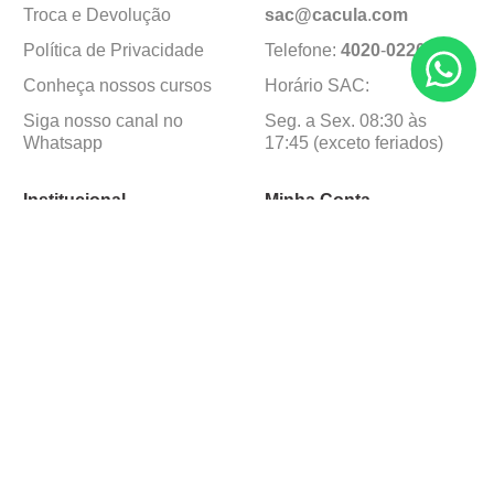
Troca e Devolução
sac@cacula
.
com
Política de Privacidade
Telefone:
4020
-
0220
Conheça nossos cursos
Horário SAC:
Siga nosso canal no
Seg. a Sex. 08:30 às
Whatsapp
17:45 (exceto feriados)
Institucional
Minha Conta
Sobre a caçula
Minha Conta
Lojas
Pedidos
Trabalhe Conosco
Formas de pagamento