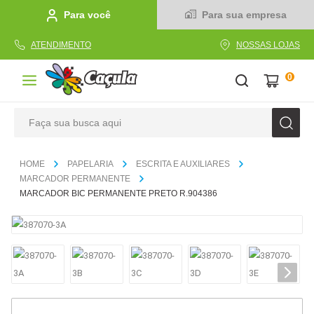
Para você
Para sua empresa
ATENDIMENTO
NOSSAS LOJAS
0
Faça sua busca aqui
TERMOS MAIS BUSCADOS
PAPELARIA
ESCRITA E AUXILIARES
1
º
caderno
MARCADOR PERMANENTE
MARCADOR BIC PERMANENTE PRETO R.904386
2
º
linha
3
º
caneta
4
º
tecido
5
º
caixa
6
º
pincel