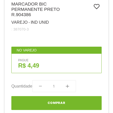
7
º
MARCADOR BIC
papel
PERMANENTE PRETO
8
º
cola
R.904386
9
º
barbante
VAREJO - IND UNID
:
387070-3
10
º
pasta
NO VAREJO
PAGUE
R$ 4,49
Quantidade
COMPRAR