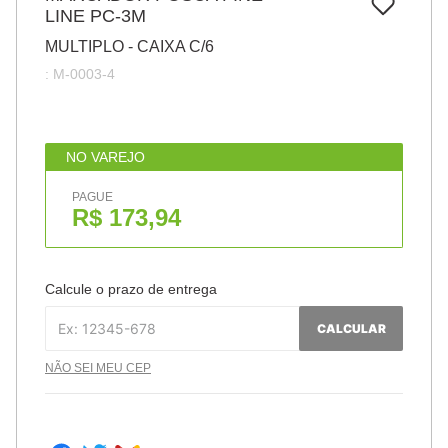
7
º
LINE PC-3M
papel
MULTIPLO - CAIXA C/6
8
º
cola
:
M-0003-4
9
º
barbante
10
º
havaianas
NO VAREJO
PAGUE
R$ 173,94
Calcule o prazo de entrega
CALCULAR
NÃO SEI MEU CEP