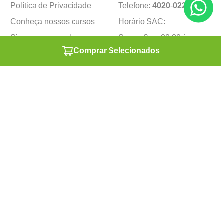
Política de Privacidade
Telefone:
4020
-
0220
Conheça nossos cursos
Horário SAC:
Siga nosso canal no
Seg. a Sex. 08:30 às
Whatsapp
17:45 (exceto feriados)
Comprar Selecionados
Institucional
Minha Conta
Sobre a caçula
Minha Conta
Lojas
Pedidos
Trabalhe Conosco
Formas de pagamento
Verificada por