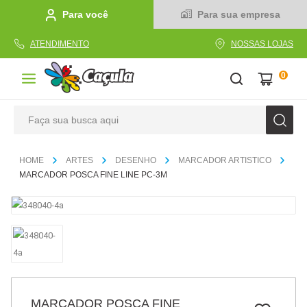
Para você
Para sua empresa
ATENDIMENTO
NOSSAS LOJAS
0
Faça sua busca aqui
TERMOS MAIS BUSCADOS
ARTES
DESENHO
MARCADOR ARTISTICO
1
º
caderno
MARCADOR POSCA FINE LINE PC-3M
2
º
linha
3
º
caneta
4
º
tecido
5
º
caixa
6
º
pincel
MARCADOR POSCA FINE