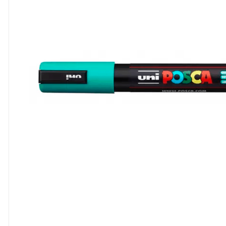
8
º
cola
9
º
barbante
10
º
pasta