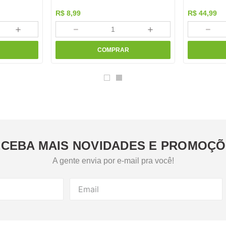
R$
8
,
99
R$
44
,
99
＋
－
＋
－
COMPRAR
CEBA MAIS NOVIDADES E PROMOÇ
A gente envia por e-mail pra você!