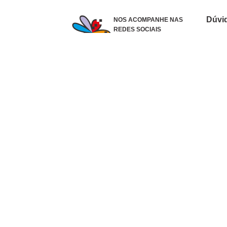
Dúvi
NOS ACOMPANHE NAS
REDES SOCIAIS
Como 
Dúvid
Troca
Polít
Conhe
Siga 
What
Formas de pagamento