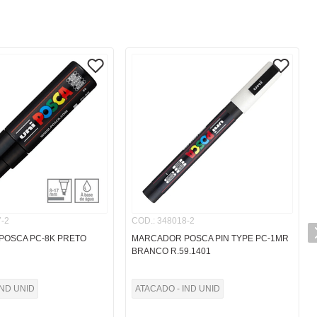
-2
COD.
:
348018-2
POSCA PC-8K PRETO
MARCADOR POSCA PIN TYPE PC-1MR
BRANCO R.59.1401
IND UNID
ATACADO - IND UNID