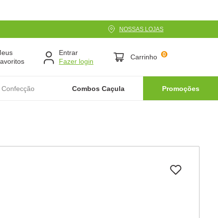
NOSSAS LOJAS
Meus
Entrar
0
Carrinho
avoritos
 Confecção
Combos Caçula
Promoções