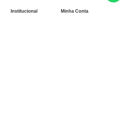
Institucional
Minha Conta
Sobre a caçula
Minha Conta
Lojas
Pedidos
Trabalhe Conosco
Verificada por