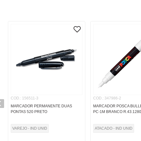
COD.
:
156511-3
COD.
:
347986-2
MARCADOR PERMANENTE DUAS
MARCADOR POSCA BULL
PONTAS 520 PRETO
PC-1M BRANCO R.43.128
VAREJO - IND UNID
ATACADO - IND UNID