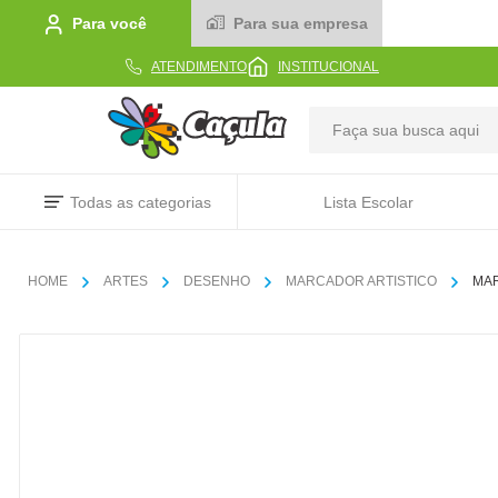
Para você
Para sua empresa
ATENDIMENTO
INSTITUCIONAL
TERMOS MAIS BUSCADOS
Todas as categorias
Lista Escolar
1
º
caderno
2
º
linha
ARTES
DESENHO
MARCADOR ARTISTICO
MAR
3
º
caneta
4
º
tecido
5
º
caixa
6
º
pincel
7
º
papel