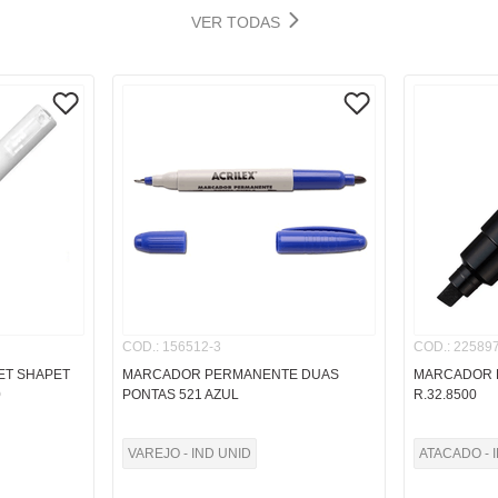
VER TODAS
COD.
:
156512-3
COD.
:
225897
ET SHAPET
MARCADOR PERMANENTE DUAS
MARCADOR 
0
PONTAS 521 AZUL
R.32.8500
VAREJO - IND UNID
ATACADO - 