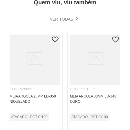
Quem viu, viu também
VER TODAS
COD.
:
528669-2
COD.
:
550111-2
MEIA ARGOLA 25MM LD-350
MEIA ARGOLA 33MM LD-348
NIQUELADO
OURO
ATACADO - PCT C/100
ATACADO - PCT C/100