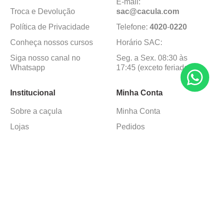
E-mail:
Troca e Devolução
sac@cacula
.
com
Política de Privacidade
Telefone:
4020
-
0220
Conheça nossos cursos
Horário SAC:
Siga nosso canal no
Seg. a Sex. 08:30 às
Whatsapp
17:45 (exceto feriados)
Institucional
Minha Conta
Sobre a caçula
Minha Conta
Lojas
Pedidos
Trabalhe Conosco
Formas de pagamento