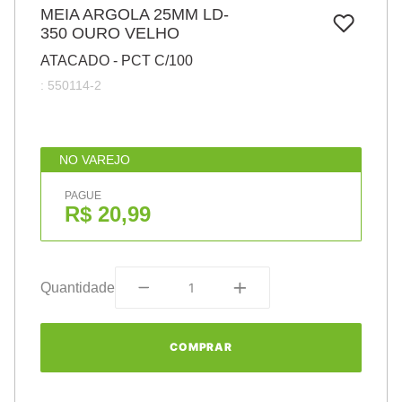
7
º
MEIA ARGOLA 25MM LD-
papel
350 OURO VELHO
8
º
cola
ATACADO - PCT C/100
9
º
barbante
:
550114-2
10
º
havaianas
NO VAREJO
PAGUE
R$ 20,99
Quantidade
COMPRAR