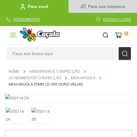
Para você
Para sua empresa
ATENDIMENTO
NOSSAS LOJAS
0
Faça sua busca aqui
TERMOS MAIS BUSCADOS
ARMARINHO E CONFECÇÃO
1
º
caderno
ACABAMENTOS CONFECÇÃO
MEIA ARGOLA
MEIA ARGOLA 25MM LD-350 OURO VELHO
2
º
linha
3
º
caneta
4
º
tecido
5
º
caixa
6
º
pincel