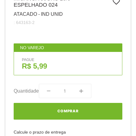
7
º
ESPELHADO 024
pincel
ATACADO - IND UNID
8
º
cola
:
643163-2
9
º
barbante
10
º
fita
NO VAREJO
PAGUE
R$ 5,99
Quantidade
COMPRAR
Calcule o prazo de entrega