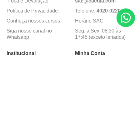
Troca e Devolução
sac@cacula
.
com
Política de Privacidade
Telefone:
4020
-
0220
Conheça nossos cursos
Horário SAC:
Siga nosso canal no
Seg. a Sex. 08:30 às
Whatsapp
17:45 (exceto feriados)
Institucional
Minha Conta
Sobre a caçula
Minha Conta
Lojas
Pedidos
Trabalhe Conosco
Formas de pagamento