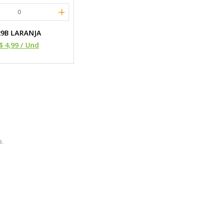
0
29B LARANJA
$ 4,99
/ Und
s.