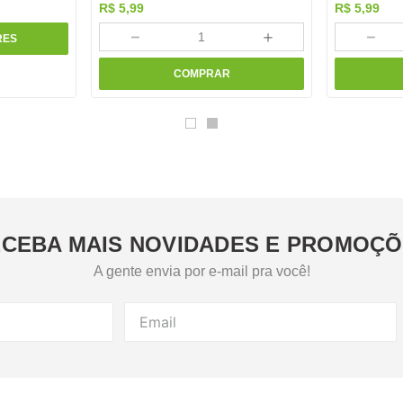
R$
5
,
99
R$
5
,
99
－
＋
－
RES
COMPRAR
CEBA MAIS NOVIDADES E PROMOÇ
A gente envia por e-mail pra você!