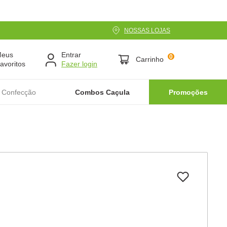
NOSSAS LOJAS
Meus
Entrar
0
Carrinho
avoritos
 Confecção
Combos Caçula
Promoções