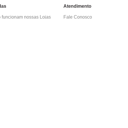
das
Atendimento
funcionam nossas Lojas
Fale Conosco
as de Cadastro
Termos de Uso
 e Devolução
E-mail:
sac@cacula
.
com
ica de Privacidade
Telefone:
4020
-
0220
ça nossos cursos
Horário SAC:
nosso canal no
Seg. a Sex. 08:30 às 17:45
sapp
(exceto feriados)