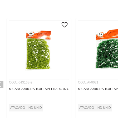
COD.
:
643163-2
COD.
:
AI-0021
MICANGA 50GRS 10/0 ESPELHADO 024
MICANGA 50GRS 10/0 ES
ATACADO - IND UNID
ATACADO - IND UNID