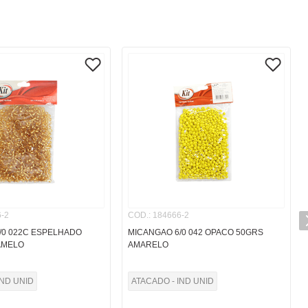
-2
COD.
:
184666-2
/0 022C ESPELHADO
MICANGAO 6/0 042 OPACO 50GRS
AMELO
AMARELO
IND UNID
ATACADO - IND UNID