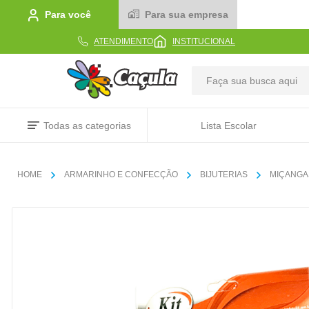
Para você
Para sua empresa
ATENDIMENTO
INSTITUCIONAL
TERMOS MAIS BUSCADOS
Todas as categorias
Lista Escolar
1
º
caderno
2
º
linha
ARMARINHO E CONFECÇÃO
BIJUTERIAS
MIÇANGA
3
º
caneta
4
º
tecido
5
º
caixa
6
º
papel
7
º
pincel