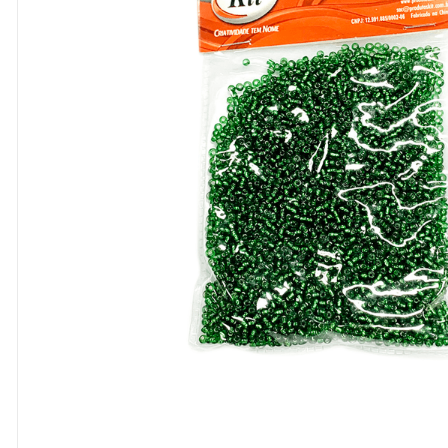
8
º
cola
9
º
barbante
10
º
fita