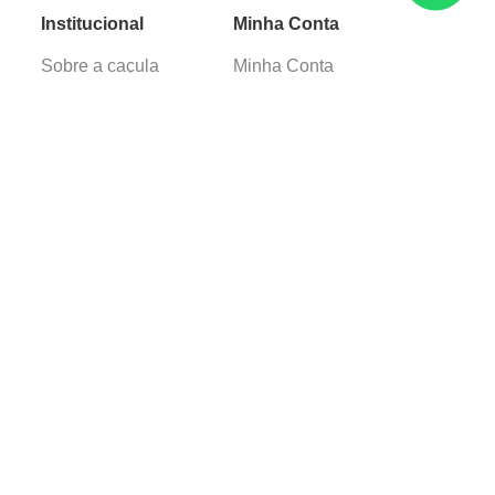
Institucional
Minha Conta
Sobre a caçula
Minha Conta
Lojas
Pedidos
Trabalhe Conosco
Verificada por