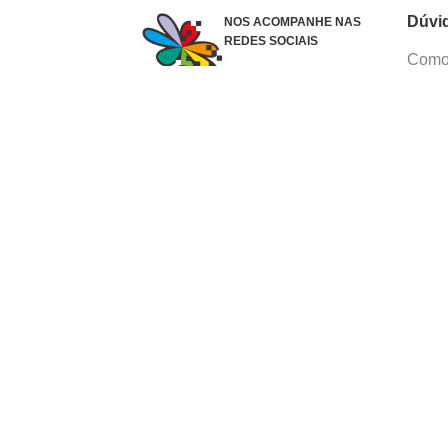
Dúvi
NOS ACOMPANHE NAS
REDES SOCIAIS
Como 
Dúvid
Troca
Polít
Conhe
Siga 
What
Formas de pagamento