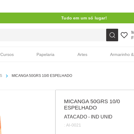
Tudo em um só lugar!
Faça sua busca aqui
F
Cursos
Papelaria
Artes
Armarinho &
S
MICANGA 50GRS 10/0 ESPELHADO
MICANGA 50GRS 10/0
ESPELHADO
ATACADO - IND UNID
:
AI-0021