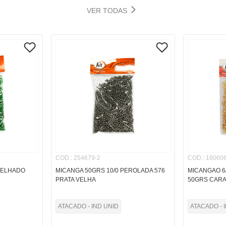
VER TODAS
COD.
:
254679-2
COD.
:
180606
PELHADO
MICANGA 50GRS 10/0 PEROLADA 576
MICANGAO 6
PRATA VELHA
50GRS CAR
ATACADO - IND UNID
ATACADO - 