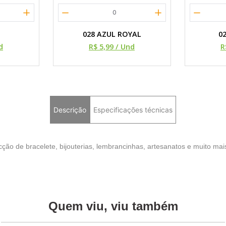
0
E
028 AZUL ROYAL
0
d
R$ 5,99
/ Und
R
Descrição
Especificações técnicas
ão de bracelete, bijouterias, lembrancinhas, artesanatos e muito mai
Quem viu, viu também