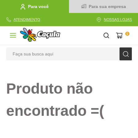
Para você
Para sua empresa
ATENDIMENTO
NOSSAS LOJAS
0
Faça sua busca aqui
TERMOS MAIS BUSCADOS
1
º
caderno
Produto não
2
º
linha
3
º
caneta
encontrado =(
4
º
tecido
5
º
caixa
6
º
pincel