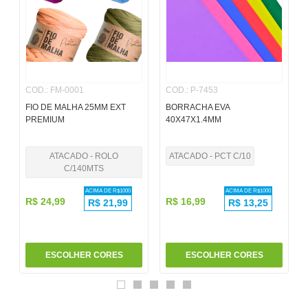
6
º
pincel
7
º
papel
8
º
cola
COD.
:
FM-0001
COD.
:
P-7453
9
º
barbante
FIO DE MALHA 25MM EXT
BORRACHA EVA
10
º
pasta
PREMIUM
40X47X1.4MM
ATACADO - ROLO
ATACADO - PCT C/10
C/140MTS
ACIMA DE R$
1000
ACIMA DE R$
1000
R$
24
,
99
R$
16
,
99
R$
21,99
R$
13,25
ESCOLHER CORES
ESCOLHER CORES