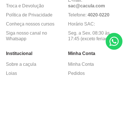
E-mail:
Troca e Devolução
sac@cacula
.
com
Política de Privacidade
Telefone:
4020
-
0220
Conheça nossos cursos
Horário SAC:
Siga nosso canal no
Seg. a Sex. 08:30 às
Whatsapp
17:45 (exceto feriados)
Institucional
Minha Conta
Sobre a caçula
Minha Conta
Lojas
Pedidos
Trabalhe Conosco
Formas de pagamento