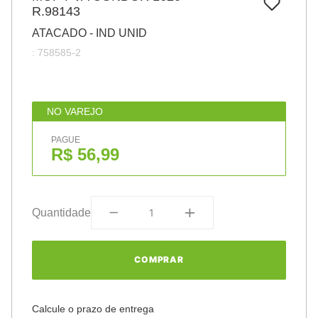
7
º
R.98143
pincel
ATACADO - IND UNID
8
º
cola
:
758585-2
9
º
barbante
10
º
fita
NO VAREJO
PAGUE
R$ 56,99
Quantidade
COMPRAR
Calcule o prazo de entrega