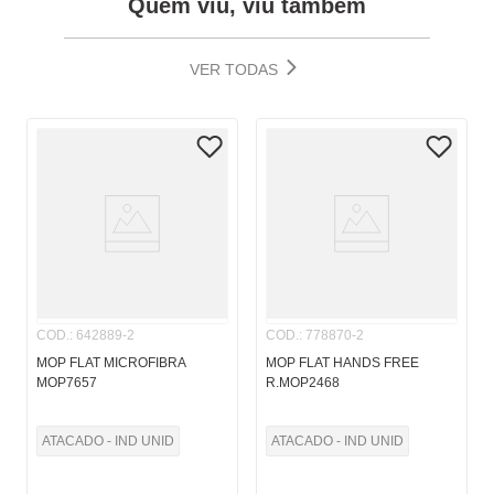
Quem viu, viu também
VER TODAS
COD.
:
642889-2
COD.
:
778870-2
MOP FLAT MICROFIBRA
MOP FLAT HANDS FREE
MOP7657
R.MOP2468
ATACADO - IND UNID
ATACADO - IND UNID