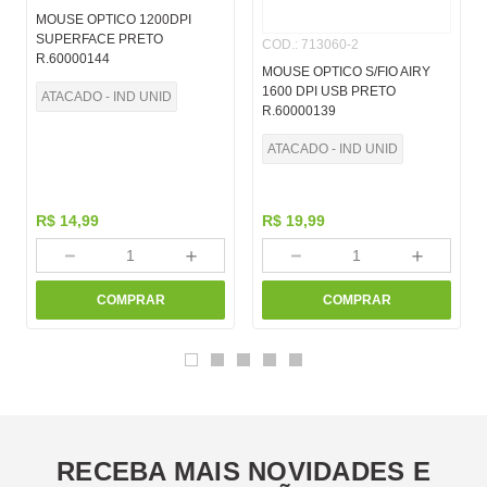
MOUSE OPTICO 1200DPI
SUPERFACE PRETO
COD.
:
713060-2
R.60000144
MOUSE OPTICO S/FIO AIRY
1600 DPI USB PRETO
ATACADO - IND UNID
R.60000139
ATACADO - IND UNID
R$
14
,
99
R$
19
,
99
－
＋
－
＋
COMPRAR
COMPRAR
RECEBA MAIS NOVIDADES E