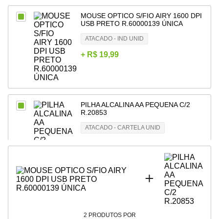
7
º
papel
MOUSE OPTICO S/FIO AIRY 1600 DPI
USB PRETO R.60000139 ÚNICA
8
º
cola
ATACADO - IND UNID
9
º
barbante
+
R$ 19,99
10
º
havaianas
PILHA ALCALINA AA PEQUENA C/2
R.20853
ATACADO - CARTELA UNID
+
R$ 9,99
2
PRODUTOS POR