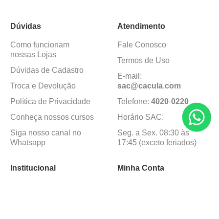
Dúvidas
Atendimento
Como funcionam
Fale Conosco
nossas Lojas
Termos de Uso
Dúvidas de Cadastro
E-mail:
Troca e Devolução
sac@cacula
.
com
Política de Privacidade
Telefone:
4020
-
0220
Conheça nossos cursos
Horário SAC:
Siga nosso canal no
Seg. a Sex. 08:30 às
Whatsapp
17:45 (exceto feriados)
Institucional
Minha Conta
Sobre a caçula
Minha Conta
Lojas
Pedidos
Trabalhe Conosco