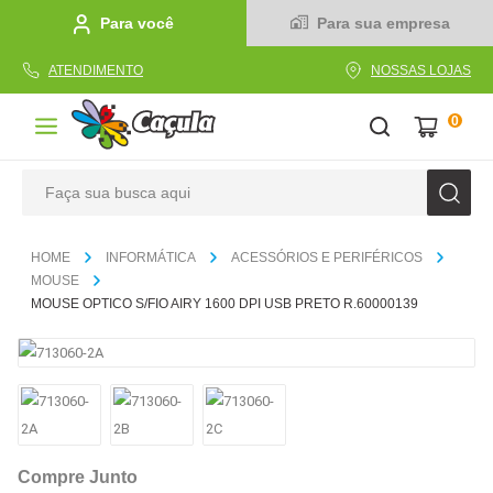
Para você
Para sua empresa
ATENDIMENTO
NOSSAS LOJAS
0
Faça sua busca aqui
TERMOS MAIS BUSCADOS
INFORMÁTICA
ACESSÓRIOS E PERIFÉRICOS
1
º
caderno
MOUSE
MOUSE OPTICO S/FIO AIRY 1600 DPI USB PRETO R.60000139
2
º
linha
3
º
caneta
4
º
tecido
5
º
caixa
6
º
pincel
Compre Junto