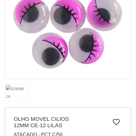
7
º
pincel
8
º
cola
9
º
barbante
10
º
fita
OLHO MOVEL CILIOS
12MM CE-12 LILAS
ATACADO - PCT C/50