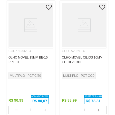
COD.
:
603329-4
COD.
:
529691-4
OLHO MOVEL 15MM BE-15
OLHO MOVEL CILIOS 10MM
PRETO
CE-10 VERDE
MULTIPLO - PCT C/20
MULTIPLO - PCT C/20
ACIMA DE R$
1000
ACIMA DE R$
1000
R$
90
,
99
R$
88
,
99
R$
80,07
R$
78,31
－
＋
－
＋