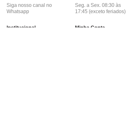
Siga nosso canal no
Seg. a Sex. 08:30 às
Whatsapp
17:45 (exceto feriados)
Institucional
Minha Conta
Sobre a caçula
Minha Conta
Lojas
Pedidos
Trabalhe Conosco
Formas de pagamento
Verificada por