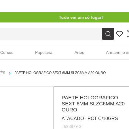
Tudo em um só lugar!
Faça sua busca aqui
F
Cursos
Papelaria
Artes
Armarinho &
TÊS
PAETE HOLOGRAFICO SEXT 6MM SLZC6MM A20 OURO
PAETE HOLOGRAFICO
SEXT 6MM SLZC6MM A20
OURO
ATACADO - PCT C/10GRS
:
598979-2