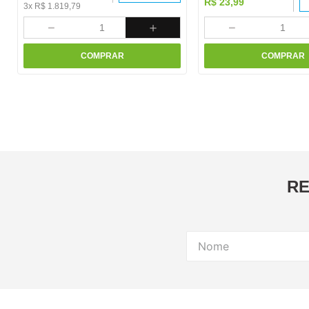
R$
23
,
99
3
x
R$
1
.
819
,
79
－
＋
－
COMPRAR
COMPRAR
RE