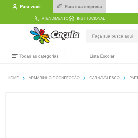
Para você
Para sua empresa
ATENDIMENTO
INSTITUCIONAL
TERMOS MAIS BUSCADOS
Todas as categorias
Lista Escolar
1
º
caderno
2
º
linha
ARMARINHO E CONFECÇÃO
CARNAVALESCO
PAE
3
º
caneta
4
º
tecido
5
º
caixa
6
º
pincel
7
º
papel