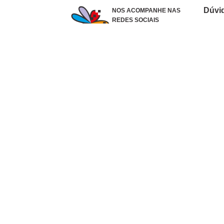
Dúvi
NOS ACOMPANHE NAS
REDES SOCIAIS
Como 
Dúvid
Troca
Polít
Conhe
Siga 
What
Formas de pagamento