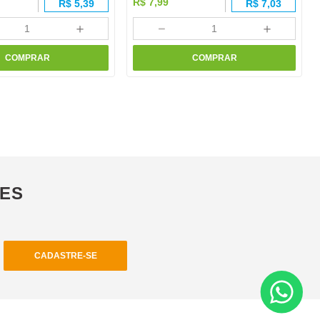
R$
7
,
99
R$
5,39
R$
7,03
＋
－
＋
COMPRAR
COMPRAR
ÕES
CADASTRE-SE