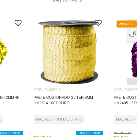
VER TODAS
20%
OFF
COD.
:
743052-2
COD.
:
743063
24X42MM 4F
PAETE COSTURADO GLITER 8MM
PAETE COST
HM2514 1007 OURO
HM2405 12 
S
ATACADO - ROLO C/50MTS
ATACADO - 
de:
R$
7
,
49
ACIMA DE R$
1000
ACIMA DE R$
1000