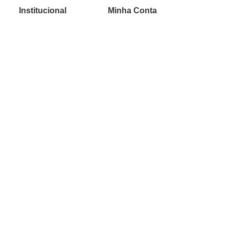
Institucional
Minha Conta
Sobre a caçula
Minha Conta
Lojas
Pedidos
Trabalhe Conosco
Verificada por