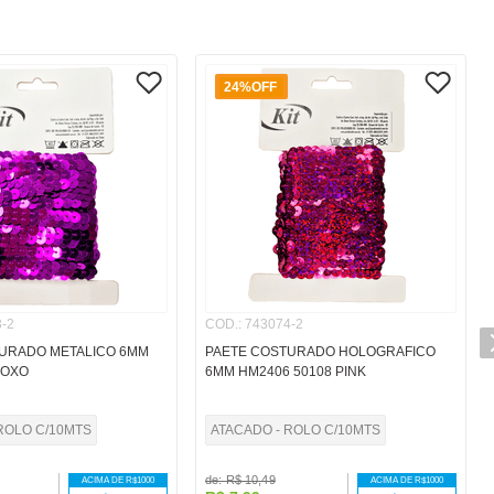
24%
OFF
-2
COD.
:
743074-2
URADO METALICO 6MM
PAETE COSTURADO HOLOGRAFICO
ROXO
6MM HM2406 50108 PINK
ROLO C/10MTS
ATACADO - ROLO C/10MTS
de:
R$
10
,
49
ACIMA DE R$
1000
ACIMA DE R$
1000