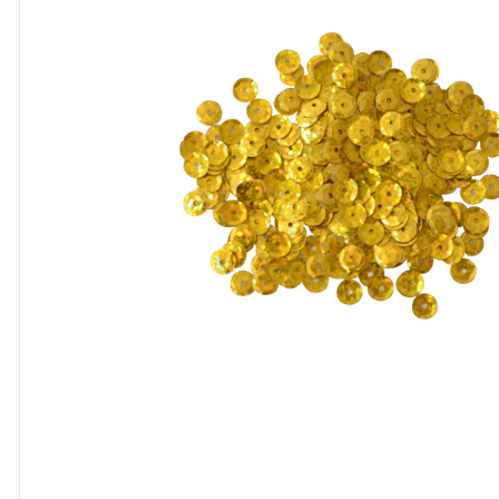
8
º
cola
9
º
barbante
10
º
pasta