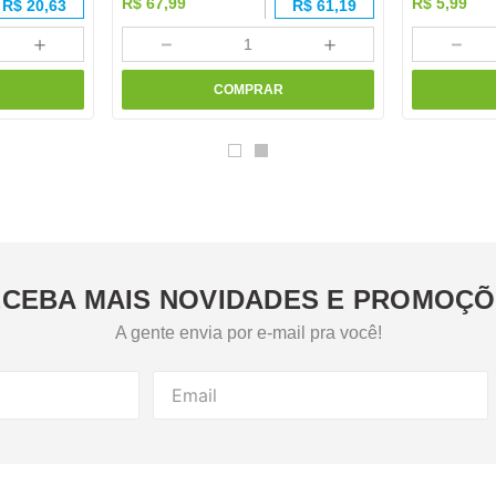
R$
67
,
99
R$
5
,
99
R$
20,63
R$
61,19
＋
－
＋
－
COMPRAR
CEBA MAIS NOVIDADES E PROMOÇ
A gente envia por e-mail pra você!