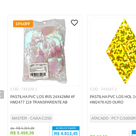
10%
OFF
COD.
:
743109-1
COD.
:
743107-2
PASTILHA PVC LOS IRIS 24X42MM 4F
PASTILHA PVC LOS HOL 
HM2477 119 TRANSPARENTE AB
HM2476 A20 OURO
MASTER - CAIXA C/250
ATACADO - PCT C/100GR
de:
R$
6
.
065
,
99
ACIMA DE R$
1000
R$
5
.
459
,
39
R$
4.913,45