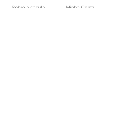
Sobre a caçula
Minha Conta
Lojas
Pedidos
Trabalhe Conosco
Verificada por
Powered by
Developed by