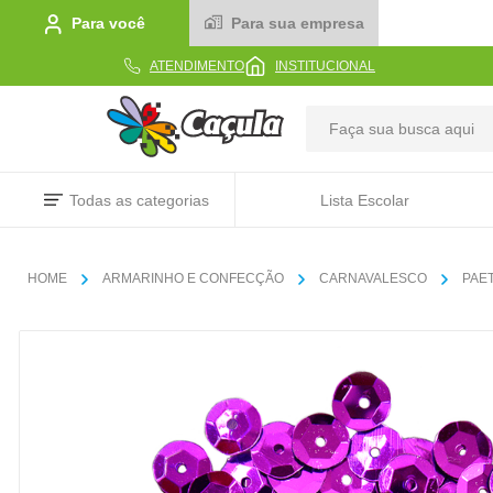
Para você
Para sua empresa
ATENDIMENTO
INSTITUCIONAL
TERMOS MAIS BUSCADOS
Todas as categorias
Lista Escolar
1
º
caderno
2
º
linha
ARMARINHO E CONFECÇÃO
CARNAVALESCO
PAE
3
º
caneta
4
º
tecido
5
º
caixa
6
º
papel
7
º
pincel