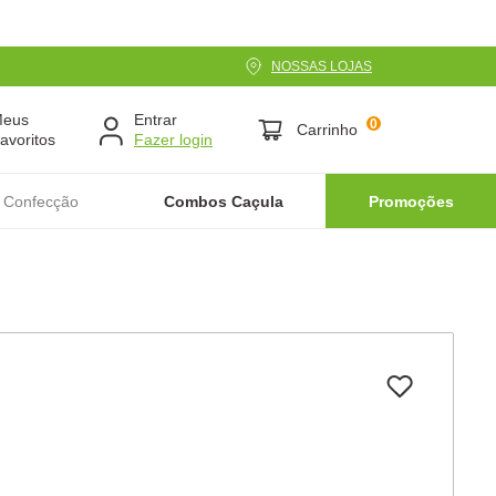
NOSSAS LOJAS
Meus
Entrar
0
Carrinho
avoritos
 Confecção
Combos Caçula
Promoções