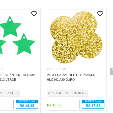
-2
COD.
:
743104-2
VC ESTR NEON 18X18MM
PASTILHA PVC RED HOL 25MM 4F
3613 VERDE
HM2461 A20 OURO
PCT C/50GRS
ATACADO - PCT C/100GRS
ACIMA DE R$
1000
ACIMA DE R$
1000
R$
19
,
99
R$
19,35
R$
17,59