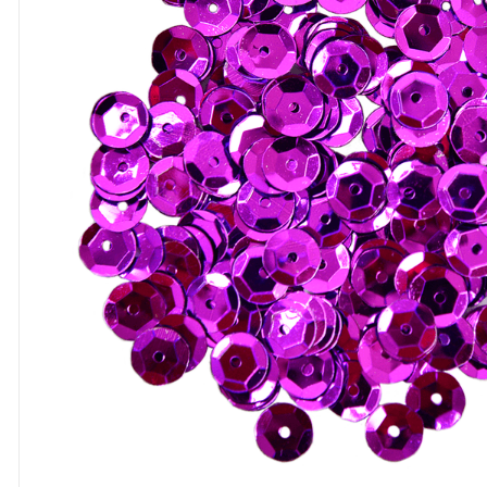
8
º
cola
9
º
barbante
10
º
fita