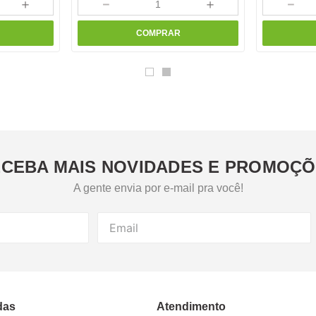
＋
－
＋
－
COMPRAR
CEBA MAIS NOVIDADES E PROMOÇ
A gente envia por e-mail pra você!
das
Atendimento