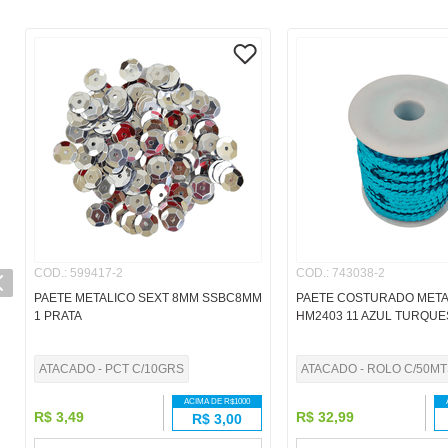
COD.
:
599417-2
COD.
:
743038-2
PAETE METALICO SEXT 8MM SSBC8MM
PAETE COSTURADO META
1 PRATA
HM2403 11 AZUL TURQUE
ATACADO - PCT C/10GRS
ATACADO - ROLO C/50MT
ACIMA DE R$
1000
R$
3
,
49
R$
32
,
99
R$
3,00