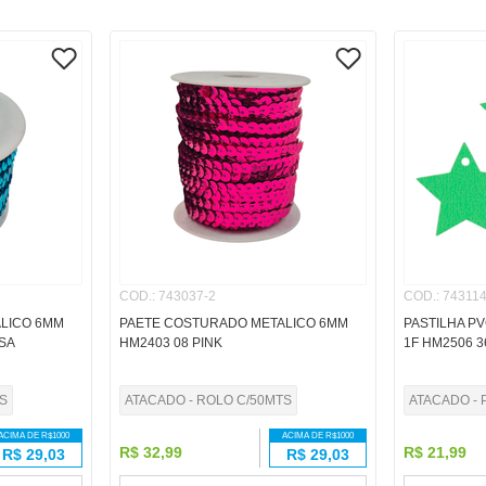
COD.
:
743037-2
COD.
:
743114
LICO 6MM
PAETE COSTURADO METALICO 6MM
PASTILHA P
SA
HM2403 08 PINK
1F HM2506 
S
ATACADO - ROLO C/50MTS
ATACADO - 
ACIMA DE R$
1000
ACIMA DE R$
1000
R$
32
,
99
R$
21
,
99
R$
29,03
R$
29,03