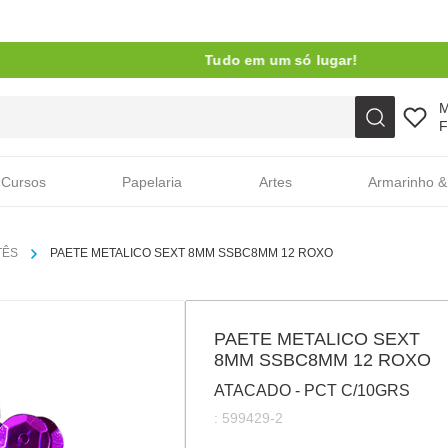
Tudo em um só lugar!
Faça sua busca aqui
F
Cursos
Papelaria
Artes
Armarinho &
TÊS
PAETE METALICO SEXT 8MM SSBC8MM 12 ROXO
PAETE METALICO SEXT
8MM SSBC8MM 12 ROXO
ATACADO - PCT C/10GRS
:
599429-2