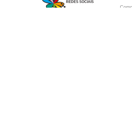
REDES SOCIAIS
Como 
Dúvid
Troca
Polít
Conhe
Siga 
What
Formas de pagamento
Ⓒ Copyright 1982-2025 Grupo Caçula - Parco P