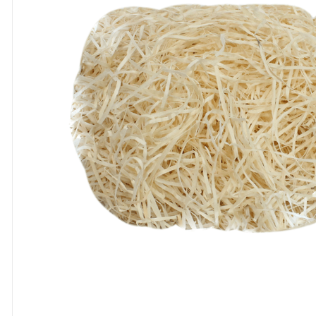
8
º
cola
9
º
barbante
10
º
havaianas