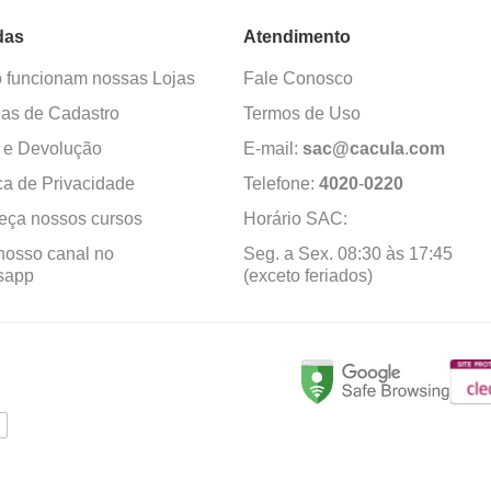
das
Atendimento
funcionam nossas Lojas
Fale Conosco
as de Cadastro
Termos de Uso
 e Devolução
E-mail:
sac@cacula
.
com
ica de Privacidade
Telefone:
4020
-
0220
ça nossos cursos
Horário SAC:
nosso canal no
Seg. a Sex. 08:30 às 17:45
sapp
(exceto feriados)