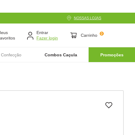
NOSSAS LOJAS
Meus
Entrar
0
Carrinho
avoritos
 Confecção
Combos Caçula
Promoções