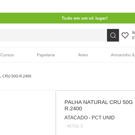
Tudo em um só lugar!
Faça sua busca aqui
F
Cursos
Papelaria
Artes
Armarinho &
 CRU 50G R.2400
PALHA NATURAL CRU 50G
R.2400
ATACADO - PCT UNID
:
45701-2