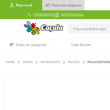
Para você
Para sua empresa
ATENDIMENTO
INSTITUCIONAL
TERMOS MAIS BUSCADOS
Todas as categorias
Lista Escolar
1
º
caderno
2
º
linha
ARTES
ARTESANATO
PALHAS
PALHA NATURAL
3
º
caneta
4
º
tecido
5
º
caixa
6
º
pincel
7
º
papel