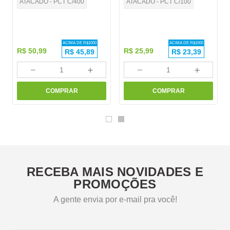
ATACADO - PCT C/400
ATACADO - PCT C/100
ACIMA DE R$
1000
ACIMA DE R$
1000
R$
50
,
99
R$
25
,
99
R$
45,89
R$
23,39
－
＋
－
＋
COMPRAR
COMPRAR
RECEBA MAIS NOVIDADES E
PROMOÇÕES
A gente envia por e-mail pra você!