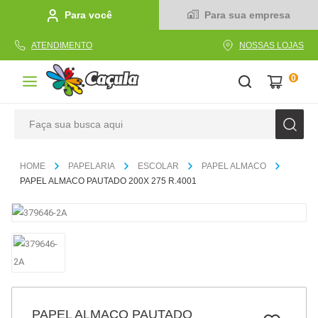
Para você
Para sua empresa
ATENDIMENTO
NOSSAS LOJAS
0
Faça sua busca aqui
TERMOS MAIS BUSCADOS
PAPELARIA
ESCOLAR
PAPEL ALMACO
1
º
caderno
PAPEL ALMACO PAUTADO 200X 275 R.4001
2
º
linha
3
º
caneta
4
º
tecido
5
º
caixa
6
º
papel
PAPEL ALMACO PAUTADO