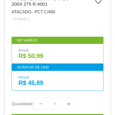
7
º
200X 275 R.4001
pincel
ATACADO - PCT C/400
8
º
cola
:
379646-2
9
º
barbante
10
º
fita
NO VAREJO
PAGUE
R$ 50,99
ACIMA DE R$ 1000
PAGUE
R$ 45,89
Quantidade