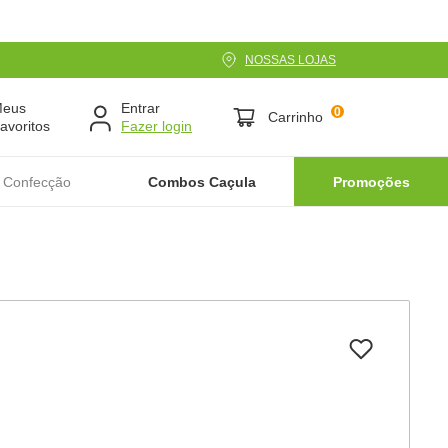
NOSSAS LOJAS
Meus
Entrar
0
Carrinho
avoritos
 Confecção
Combos Caçula
Promoções