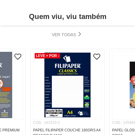
Quem viu, viu também
VER TODAS
LEVE + POR -
COD.
:
161533-2
COD.
:
145984
E PREMIUM
PAPEL FILIPAPER COUCHE 180GRS A4
PAPEL GLOS