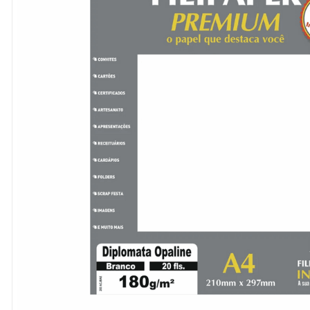
8
º
cola
9
º
barbante
10
º
havaianas