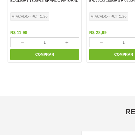
ECOLIGHT 180GRS BRANCO NATURAL
BRANCO 180GRS R.02504
ATACADO - PCT C/20
ATACADO - PCT C/20
R$
11
,
99
R$
28
,
99
－
＋
－
COMPRAR
COMPRAR
RE