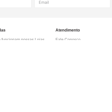
das
Atendimento
funcionam nossas Lojas
Fale Conosco
as de Cadastro
Termos de Uso
 e Devolução
E-mail:
sac@cacula
.
com
ica de Privacidade
Telefone:
4020
-
0220
ça nossos cursos
Horário SAC:
nosso canal no
Seg. a Sex. 08:30 às 17:45
sapp
(exceto feriados)