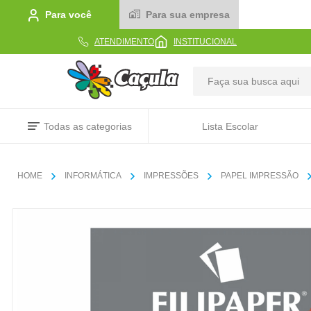
Para você
Para sua empresa
ATENDIMENTO
INSTITUCIONAL
TERMOS MAIS BUSCADOS
Todas as categorias
Lista Escolar
1
º
caderno
2
º
linha
INFORMÁTICA
IMPRESSÕES
PAPEL IMPRESSÃO
3
º
caneta
4
º
tecido
5
º
caixa
6
º
pincel
7
º
papel