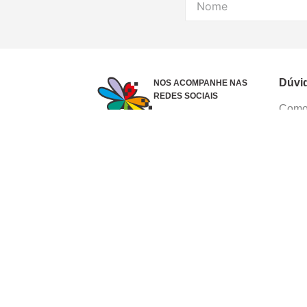
Dúvi
NOS ACOMPANHE NAS
REDES SOCIAIS
Como 
Dúvid
Troca
Polít
Conhe
Siga 
What
Formas de pagamento