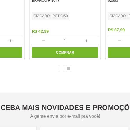
BRANCO R.1047
02553
ATACADO - PCT C/50
ATACADO - 
R$
67
,
99
R$
42
,
99
＋
－
＋
－
COMPRAR
CEBA MAIS NOVIDADES E PROMOÇ
A gente envia por e-mail pra você!