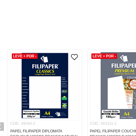
LEVE + POR -
LEVE + POR -
COD.
:
49344-2
COD.
:
563311-2
PAPEL FILIPAPER DIPLOMATA
PAPEL FILIPAPER COUCH