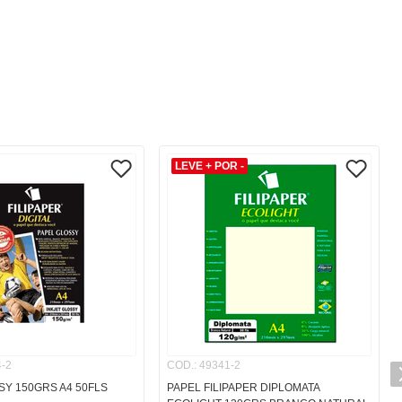
LEVE + POR -
-2
COD.
:
49341-2
SY 150GRS A4 50FLS
PAPEL FILIPAPER DIPLOMATA