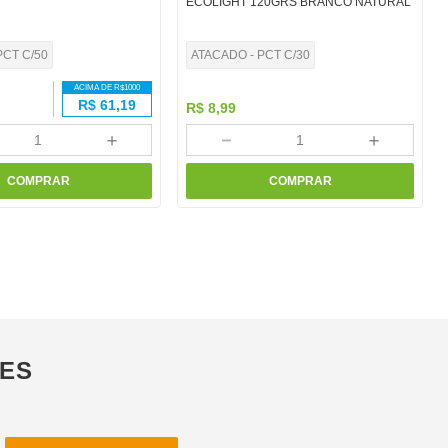
ECOLIGHT 120GRS BRANCO NATURAL
PCT C/50
ATACADO - PCT C/30
ACIMA DE R$
1000
R$
61,19
R$
8
,
99
＋
－
＋
COMPRAR
COMPRAR
ÕES