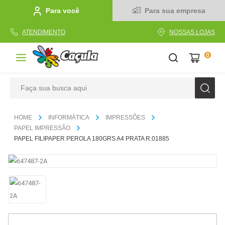
Para você
Para sua empresa
ATENDIMENTO
NOSSAS LOJAS
0
Faça sua busca aqui
TERMOS MAIS BUSCADOS
INFORMÁTICA
IMPRESSÕES
1
º
caderno
PAPEL IMPRESSÃO
PAPEL FILIPAPER PEROLA 180GRS A4 PRATA R.01885
2
º
linha
3
º
caneta
4
º
tecido
5
º
caixa
6
º
pincel