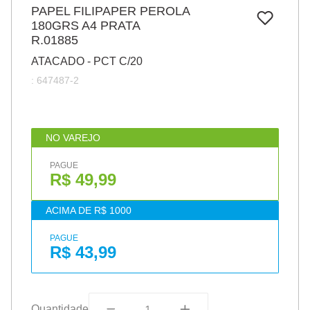
7
º
PAPEL FILIPAPER PEROLA
papel
180GRS A4 PRATA
8
º
cola
R.01885
9
º
barbante
ATACADO - PCT C/20
:
647487-2
10
º
pasta
NO VAREJO
PAGUE
R$ 49,99
ACIMA DE R$ 1000
PAGUE
R$ 43,99
Quantidade