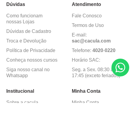
Dúvidas
Atendimento
Como funcionam
Fale Conosco
nossas Lojas
Termos de Uso
Dúvidas de Cadastro
E-mail:
Troca e Devolução
sac@cacula
.
com
Política de Privacidade
Telefone:
4020
-
0220
Conheça nossos cursos
Horário SAC:
Siga nosso canal no
Seg. a Sex. 08:30 às
Whatsapp
17:45 (exceto feriados)
Institucional
Minha Conta
Sobre a caçula
Minha Conta
Lojas
Pedidos
Trabalhe Conosco