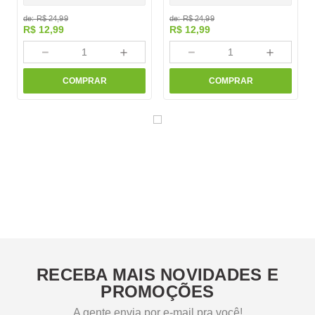
de:
R$
24
,
99
de:
R$
24
,
99
R$
12
,
99
R$
12
,
99
－
＋
－
＋
COMPRAR
COMPRAR
RECEBA MAIS NOVIDADES E
PROMOÇÕES
A gente envia por e-mail pra você!