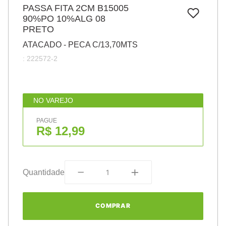
7
º
PASSA FITA 2CM B15005
pincel
90%PO 10%ALG 08
8
º
cola
PRETO
9
º
barbante
ATACADO - PECA C/13,70MTS
:
222572-2
10
º
fita
NO VAREJO
PAGUE
R$ 12,99
Quantidade
COMPRAR