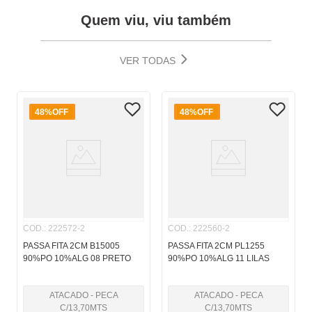
Quem viu, viu também
VER TODAS
48%
OFF
48%
OFF
COD.
:
222572-2
COD.
:
222560-2
PASSA FITA 2CM B15005
PASSA FITA 2CM PL1255
90%PO 10%ALG 08 PRETO
90%PO 10%ALG 11 LILAS
ATACADO - PECA
ATACADO - PECA
C/13,70MTS
C/13,70MTS