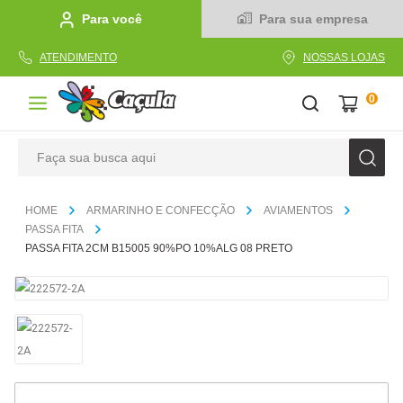
Para você
Para sua empresa
ATENDIMENTO
NOSSAS LOJAS
0
Faça sua busca aqui
TERMOS MAIS BUSCADOS
ARMARINHO E CONFECÇÃO
AVIAMENTOS
1
º
caderno
PASSA FITA
PASSA FITA 2CM B15005 90%PO 10%ALG 08 PRETO
2
º
linha
3
º
caneta
4
º
tecido
5
º
caixa
6
º
papel