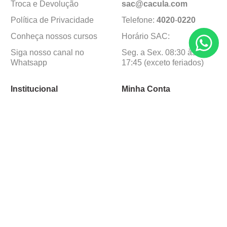
Troca e Devolução
sac@cacula
.
com
Política de Privacidade
Telefone:
4020
-
0220
Conheça nossos cursos
Horário SAC:
Siga nosso canal no
Seg. a Sex. 08:30 às
Whatsapp
17:45 (exceto feriados)
Institucional
Minha Conta
Sobre a caçula
Minha Conta
Lojas
Pedidos
Trabalhe Conosco
Formas de pagamento