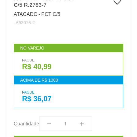
7
º
C/5 R.2783-7
pincel
ATACADO - PCT C/5
8
º
cola
:
693076-2
9
º
barbante
10
º
fita
NO VAREJO
PAGUE
R$ 40,99
ACIMA DE R$ 1000
PAGUE
R$ 36,07
Quantidade