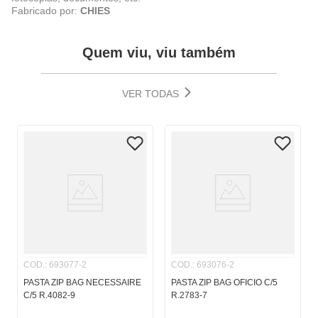
Fabricado por:
CHIES
Quem viu, viu também
VER TODAS
COD.
:
693077-2
COD.
:
693076-2
PASTA ZIP BAG NECESSAIRE
PASTA ZIP BAG OFICIO C/5
C/5 R.4082-9
R.2783-7