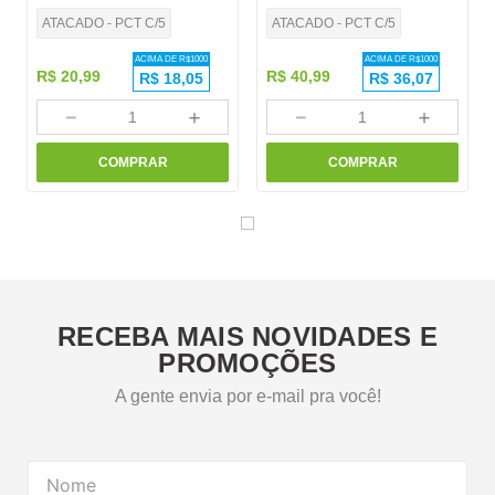
ATACADO - PCT C/5
ATACADO - PCT C/5
ACIMA DE R$
1000
ACIMA DE R$
1000
R$
20
,
99
R$
40
,
99
R$
18,05
R$
36,07
－
＋
－
＋
COMPRAR
COMPRAR
RECEBA MAIS NOVIDADES E
PROMOÇÕES
A gente envia por e-mail pra você!