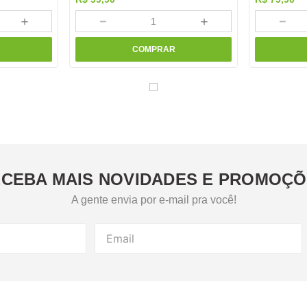
＋
－
＋
－
COMPRAR
CEBA MAIS NOVIDADES E PROMOÇ
A gente envia por e-mail pra você!