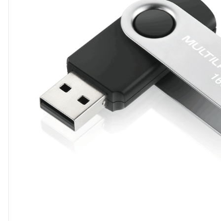
8
º
cola
9
º
barbante
10
º
pasta