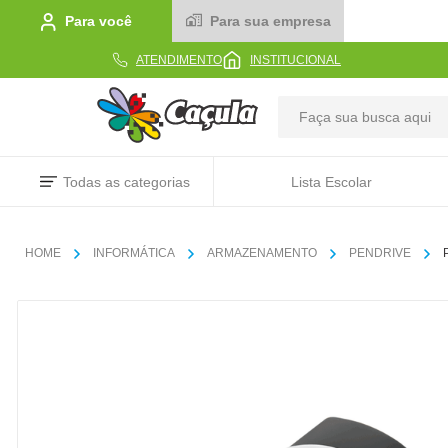
Para você
Para sua empresa
ATENDIMENTO
INSTITUCIONAL
TERMOS MAIS BUSCADOS
Todas as categorias
Lista Escolar
1
º
caderno
2
º
linha
INFORMÁTICA
ARMAZENAMENTO
PENDRIVE
3
º
caneta
4
º
tecido
5
º
caixa
6
º
pincel
7
º
papel