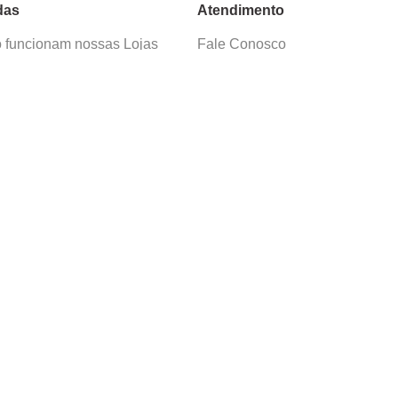
das
Atendimento
funcionam nossas Lojas
Fale Conosco
as de Cadastro
Termos de Uso
 e Devolução
E-mail:
sac@cacula
.
com
ica de Privacidade
Telefone:
4020
-
0220
ça nossos cursos
Horário SAC:
nosso canal no
Seg. a Sex. 08:30 às 17:45
sapp
(exceto feriados)