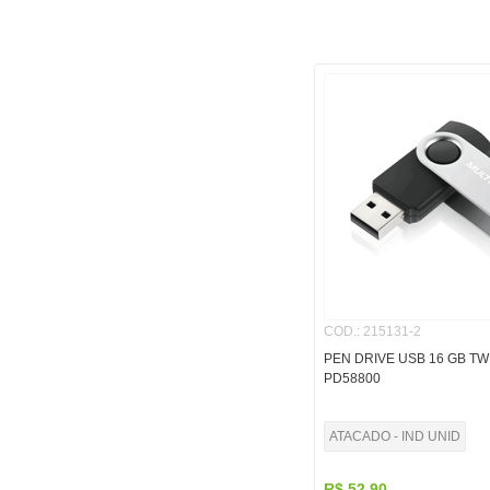
COD.
:
215131-2
PEN DRIVE USB 16 GB TW
PD58800
ATACADO - IND UNID
R$
52
,
90