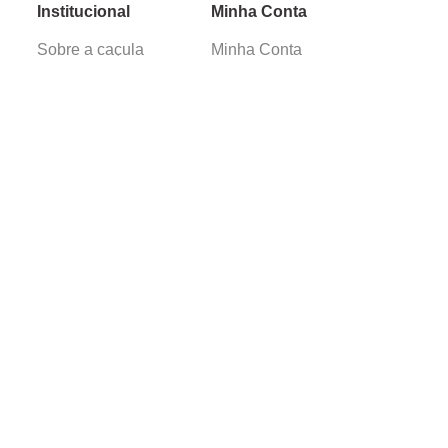
Institucional
Minha Conta
Sobre a caçula
Minha Conta
Lojas
Pedidos
Trabalhe Conosco
Verificada por