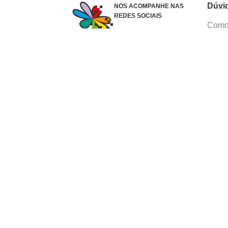
Dúvi
NOS ACOMPANHE NAS
REDES SOCIAIS
Como 
Dúvid
Troca
Polít
Conhe
Siga 
What
Formas de pagamento