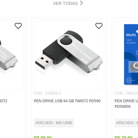
VER TODAS
COD.
:
319639-2
COD.
:
260518
IST2
PEN DRIVE USB 64 GB TWIST2 PD590
PEN DRIVE U
PD58900
ATACADO - IND UNID
ATACADO - 
R$
99
,
90
R$
79
,
90