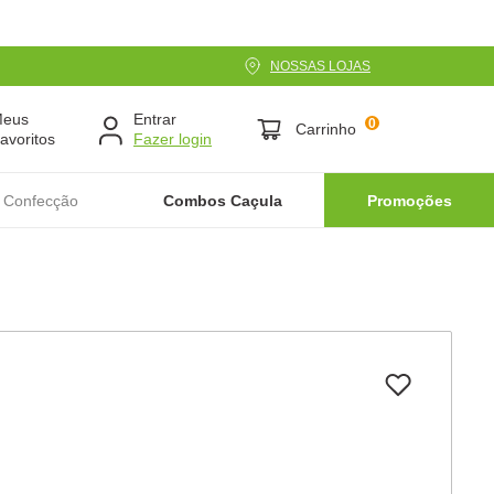
NOSSAS LOJAS
Meus
Entrar
0
Carrinho
avoritos
 Confecção
Combos Caçula
Promoções