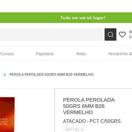
Tudo em um só lugar!
Faça sua busca aqui
F
Cursos
Papelaria
Artes
Armarinho &
PEROLA PEROLADA 50GRS 6MM B26 VERMELHO
PEROLA PEROLADA
50GRS 6MM B26
VERMELHO
ATACADO - PCT C/50GRS
:
567741-2