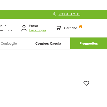
NOSSAS LOJAS
Meus
Entrar
0
Carrinho
avoritos
 Confecção
Combos Caçula
Promoções