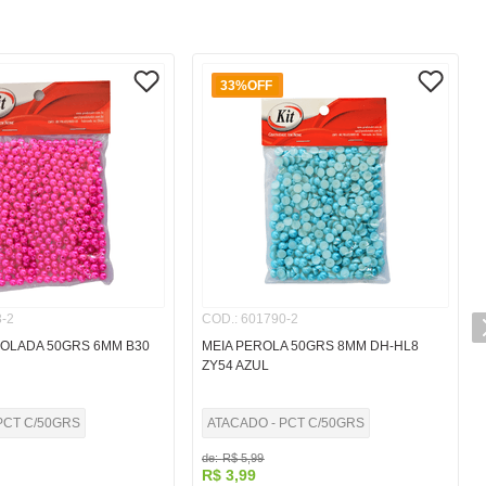
33%
OFF
-2
COD.
:
601790-2
OLADA 50GRS 6MM B30
MEIA PEROLA 50GRS 8MM DH-HL8
ZY54 AZUL
PCT C/50GRS
ATACADO - PCT C/50GRS
de:
R$
5
,
99
R$
3
,
99