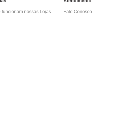
das
Atendimento
funcionam nossas Lojas
Fale Conosco
as de Cadastro
Termos de Uso
 e Devolução
E-mail:
sac@cacula
.
com
ica de Privacidade
Telefone:
4020
-
0220
ça nossos cursos
Horário SAC:
nosso canal no
Seg. a Sex. 08:30 às 17:45
sapp
(exceto feriados)