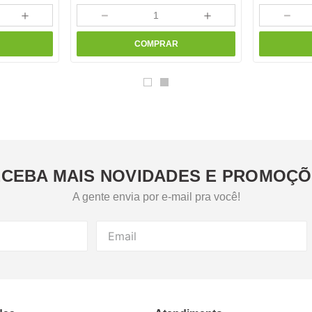
＋
－
＋
－
COMPRAR
CEBA MAIS NOVIDADES E PROMOÇ
A gente envia por e-mail pra você!