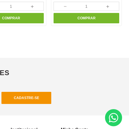
＋
－
＋
COMPRAR
COMPRAR
ÕES
CADASTRE-SE