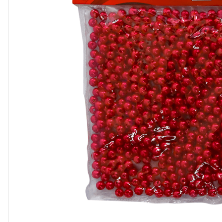
8
º
cola
9
º
barbante
10
º
fita