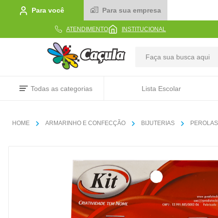
Para você
Para sua empresa
ATENDIMENTO
INSTITUCIONAL
TERMOS MAIS BUSCADOS
Todas as categorias
Lista Escolar
1
º
caderno
2
º
linha
ARMARINHO E CONFECÇÃO
BIJUTERIAS
PEROLAS
3
º
caneta
4
º
tecido
5
º
caixa
6
º
papel
7
º
pincel