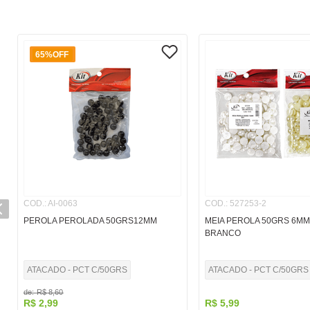
65%
OFF
COD.
:
AI-0063
COD.
:
527253-2
PEROLA PEROLADA 50GRS12MM
MEIA PEROLA 50GRS 6MM
BRANCO
ATACADO - PCT C/50GRS
ATACADO - PCT C/50GRS
de:
R$
8
,
60
R$
2
,
99
R$
5
,
99