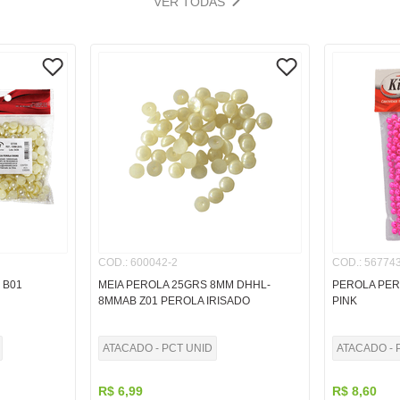
VER TODAS
COD.
:
600042-2
COD.
:
567743
 B01
MEIA PEROLA 25GRS 8MM DHHL-
PEROLA PER
8MMAB Z01 PEROLA IRISADO
PINK
ATACADO - PCT UNID
ATACADO - 
R$
6
,
99
R$
8
,
60