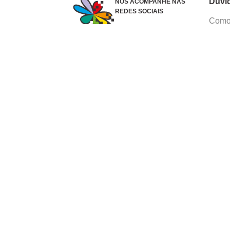
Dúvi
NOS ACOMPANHE NAS
REDES SOCIAIS
Como 
Dúvid
Troca
Polít
Conhe
Siga 
What
Formas de pagamento