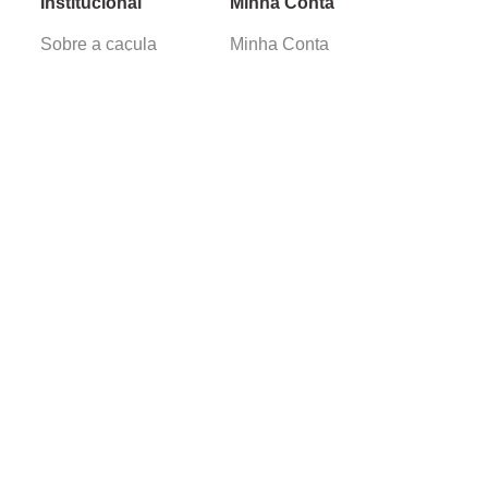
Institucional
Minha Conta
Sobre a caçula
Minha Conta
Lojas
Pedidos
Trabalhe Conosco
Verificada por