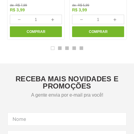
de:
R$
7
,
99
de:
R$
5
,
99
R$
3
,
99
R$
3
,
99
－
＋
－
＋
COMPRAR
COMPRAR
RECEBA MAIS NOVIDADES E
PROMOÇÕES
A gente envia por e-mail pra você!