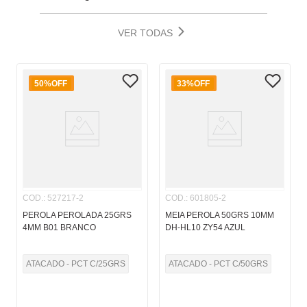
VER TODAS
50%
OFF
33%
OFF
COD.
:
527217-2
COD.
:
601805-2
PEROLA PEROLADA 25GRS
MEIA PEROLA 50GRS 10MM
4MM B01 BRANCO
DH-HL10 ZY54 AZUL
ATACADO - PCT C/25GRS
ATACADO - PCT C/50GRS