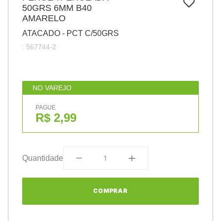
7
º
50GRS 6MM B40
pincel
AMARELO
8
º
cola
ATACADO - PCT C/50GRS
9
º
barbante
:
567744-2
10
º
fita
NO VAREJO
PAGUE
R$ 2,99
Quantidade
COMPRAR