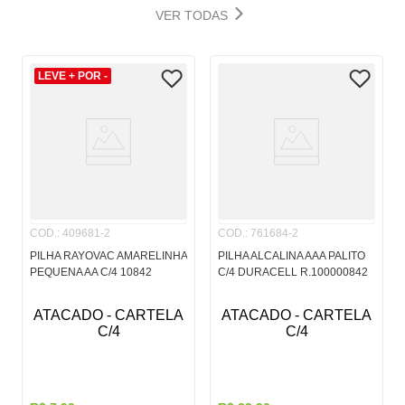
VER TODAS
LEVE + POR -
COD.
:
409681-2
COD.
:
761684-2
PILHA RAYOVAC AMARELINHA
PILHA ALCALINA AAA PALITO
PEQUENA AA C/4 10842
C/4 DURACELL R.100000842
ATACADO - CARTELA
ATACADO - CARTELA
C/4
C/4