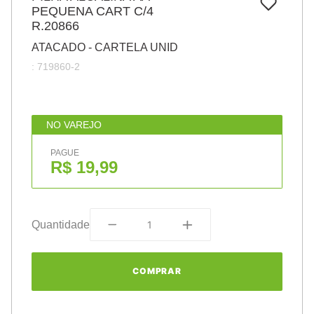
7
º
PEQUENA CART C/4
pincel
R.20866
8
º
cola
ATACADO - CARTELA UNID
9
º
barbante
:
719860-2
10
º
fita
NO VAREJO
PAGUE
R$ 19,99
Quantidade
COMPRAR