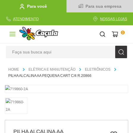
Para você
Para sua empresa
ATENDIMENTO
NOSSAS LOJAS
0
Faça sua busca aqui
TERMOS MAIS BUSCADOS
ELÉTRICA E MANUTENÇÃO
ELETRÔNICOS
1
º
caderno
PILHA ALCALINA AA PEQUENA CART C/4 R.20866
2
º
linha
3
º
caneta
4
º
tecido
5
º
caixa
6
º
papel
PILHA ALCALINA AA