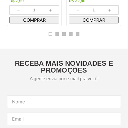
R$
7
,
99
R$
32
,
90
－
＋
－
＋
COMPRAR
COMPRAR
RECEBA MAIS NOVIDADES E
PROMOÇÕES
A gente envia por e-mail pra você!