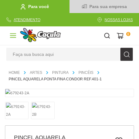
Para você
Para sua empresa
ATENDIMENTO
NOSSAS LOJAS
0
Faça sua busca aqui
TERMOS MAIS BUSCADOS
ARTES
PINTURA
PINCÉIS
1
º
caderno
PINCEL AQUARELA PONTA FINA CONDOR REF.401-1
2
º
linha
3
º
caneta
4
º
tecido
5
º
caixa
6
º
pincel
PINCEL AQUARELA