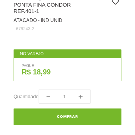
7
º
PONTA FINA CONDOR
papel
REF.401-1
8
º
cola
ATACADO - IND UNID
9
º
barbante
:
679243-2
10
º
pasta
NO VAREJO
PAGUE
R$ 18,99
Quantidade
COMPRAR