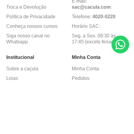
E-mail:
Troca e Devolução
sac@cacula
.
com
Política de Privacidade
Telefone:
4020
-
0220
Conheça nossos cursos
Horário SAC:
Siga nosso canal no
Seg. a Sex. 08:30 às
Whatsapp
17:45 (exceto feriados)
Institucional
Minha Conta
Sobre a caçula
Minha Conta
Lojas
Pedidos
Trabalhe Conosco
Formas de pagamento