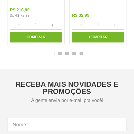
R$
216
,
99
R$
32
,
99
3
x
R$
72
,
33
－
＋
－
＋
COMPRAR
COMPRAR
RECEBA MAIS NOVIDADES E
PROMOÇÕES
A gente envia por e-mail pra você!