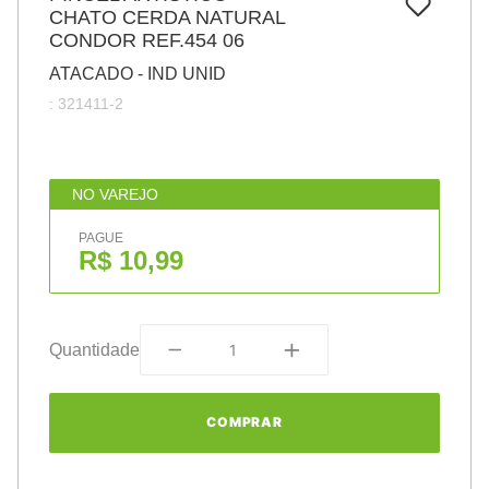
7
º
CHATO CERDA NATURAL
papel
CONDOR REF.454 06
8
º
cola
ATACADO - IND UNID
9
º
barbante
:
321411-2
10
º
havaianas
NO VAREJO
PAGUE
R$ 10,99
Quantidade
COMPRAR