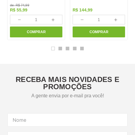
de:
R$
74
,
99
R$
55
,
99
R$
144
,
99
－
＋
－
＋
COMPRAR
COMPRAR
RECEBA MAIS NOVIDADES E
PROMOÇÕES
A gente envia por e-mail pra você!