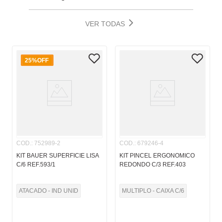
VER TODAS
25%
OFF
COD.
:
752989-2
COD.
:
679246-4
KIT BAUER SUPERFICIE LISA
KIT PINCEL ERGONOMICO
C/6 REF.593/1
REDONDO C/3 REF.403
ATACADO - IND UNID
MULTIPLO - CAIXA C/6