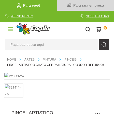
Para você
Para sua empresa
ATENDIMENTO
NOSSAS LOJAS
0
Faça sua busca aqui
TERMOS MAIS BUSCADOS
ARTES
PINTURA
PINCÉIS
1
º
caderno
PINCEL ARTISTICO CHATO CERDA NATURAL CONDOR REF.454 06
2
º
linha
3
º
caneta
4
º
tecido
5
º
caixa
6
º
pincel
PINCEL ARTISTICO