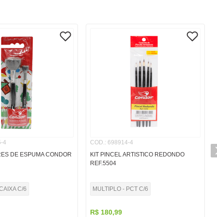
-4
COD.
:
698914-4
RES DE ESPUMA CONDOR
KIT PINCEL ARTISTICO REDONDO
REF.5504
CAIXA C/6
MULTIPLO - PCT C/6
R$
180
,
99