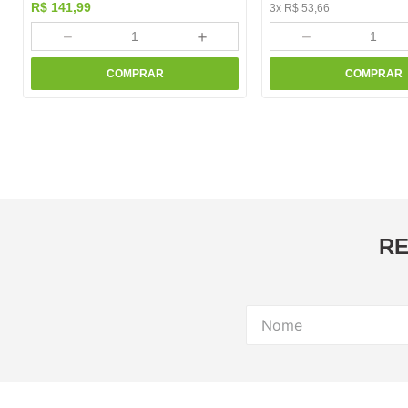
R$
141
,
99
3
x
R$
53
,
66
－
＋
－
COMPRAR
COMPRAR
RE