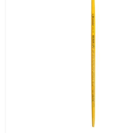
8
º
cola
9
º
barbante
10
º
fita