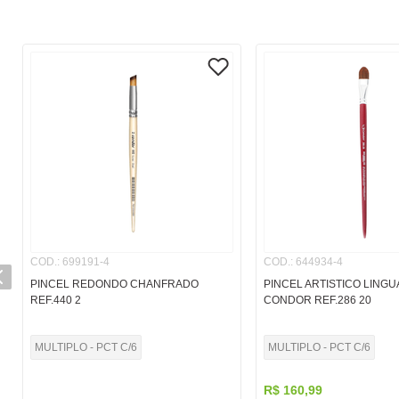
COD.
:
699191-4
COD.
:
644934-4
PINCEL REDONDO CHANFRADO
PINCEL ARTISTICO LINGU
REF.440 2
CONDOR REF.286 20
MULTIPLO - PCT C/6
MULTIPLO - PCT C/6
R$
160
,
99