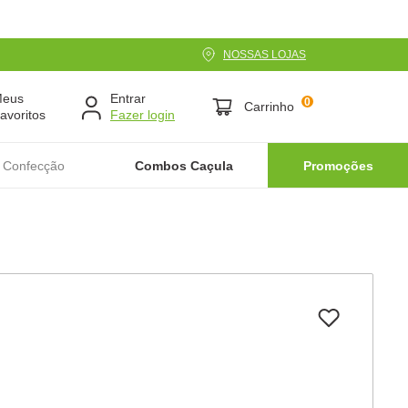
NOSSAS LOJAS
Meus
Entrar
0
Carrinho
avoritos
 Confecção
Combos Caçula
Promoções