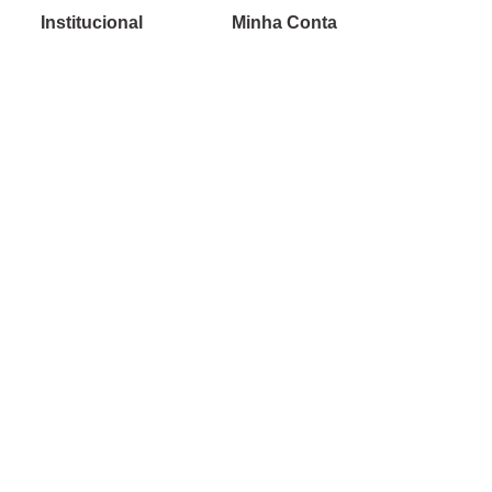
Institucional
Minha Conta
Sobre a caçula
Minha Conta
Lojas
Pedidos
Trabalhe Conosco
Verificada por