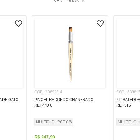
VER TODAS
COD.
:
698923-4
COD.
:
630815
A DE GATO
PINCEL REDONDO CHANFRADO
KIT BATEDO
REF.440 6
REF.515
MULTIPLO - PCT C/6
MULTIPLO - 
R$
247
,
99