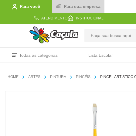
Para você
Para sua empresa
ATENDIMENTO
INSTITUCIONAL
TERMOS MAIS BUSCADOS
Todas as categorias
Lista Escolar
1
º
caderno
2
º
linha
ARTES
PINTURA
PINCÉIS
PINCEL ARTISTICO
3
º
caneta
4
º
tecido
5
º
caixa
6
º
papel
7
º
pincel