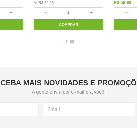
R$
58
,
99
3
x
R$
82
,
66
＋
－
＋
－
COMPRAR
CEBA MAIS NOVIDADES E PROMOÇ
A gente envia por e-mail pra você!