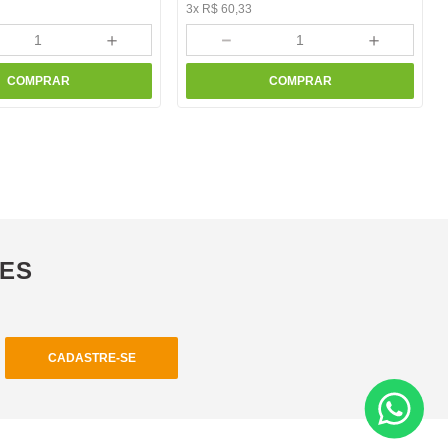
3
x
R$
60
,
33
＋
－
＋
COMPRAR
COMPRAR
ÕES
CADASTRE-SE