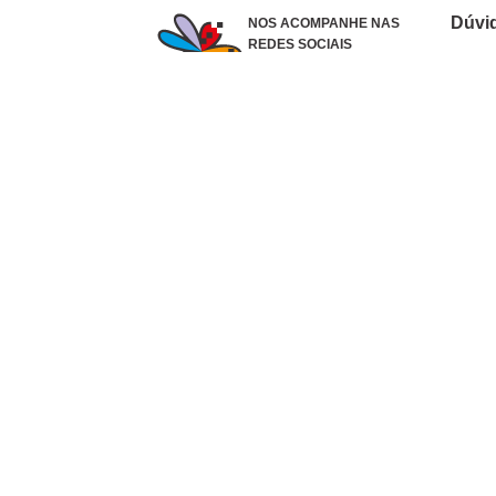
Dúvi
NOS ACOMPANHE NAS
REDES SOCIAIS
Como 
Dúvid
Troca
Polít
Conhe
Siga 
What
Formas de pagamento