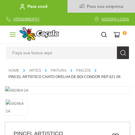
Para você
Para sua empresa
ATENDIMENTO
NOSSAS LOJAS
0
Faça sua busca aqui
TERMOS MAIS BUSCADOS
ARTES
PINTURA
PINCÉIS
1
º
caderno
PINCEL ARTISTICO CHATO ORELHA DE BOI CONDOR REF.421 08
2
º
linha
3
º
caneta
4
º
tecido
5
º
caixa
6
º
papel
PINCEL ARTISTICO