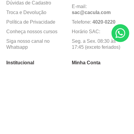
Dúvidas de Cadastro
E-mail:
Troca e Devolução
sac@cacula
.
com
Política de Privacidade
Telefone:
4020
-
0220
Conheça nossos cursos
Horário SAC:
Siga nosso canal no
Seg. a Sex. 08:30 às
Whatsapp
17:45 (exceto feriados)
Institucional
Minha Conta
Sobre a caçula
Minha Conta
Lojas
Pedidos
Trabalhe Conosco
Formas de pagamento