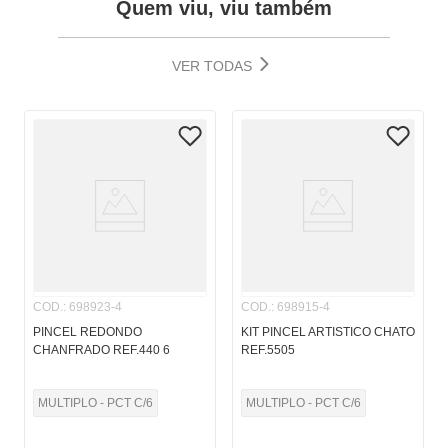
Quem viu, viu também
VER TODAS
COD.
:
698923-4
COD.
:
698915-4
PINCEL REDONDO
KIT PINCEL ARTISTICO CHATO
CHANFRADO REF.440 6
REF.5505
MULTIPLO - PCT C/6
MULTIPLO - PCT C/6