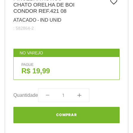
7
º
CHATO ORELHA DE BOI
pincel
CONDOR REF.421 08
8
º
cola
ATACADO - IND UNID
9
º
barbante
:
582864-2
10
º
fita
NO VAREJO
PAGUE
R$ 19,99
Quantidade
COMPRAR