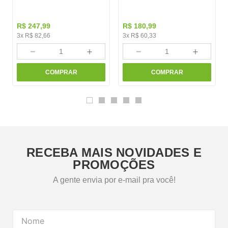
R$
247
,
99
R$
180
,
99
3
x
R$
82
,
66
3
x
R$
60
,
33
－
＋
－
＋
COMPRAR
COMPRAR
RECEBA MAIS NOVIDADES E
PROMOÇÕES
A gente envia por e-mail pra você!