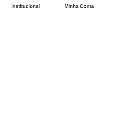
Institucional
Minha Conta
Sobre a caçula
Minha Conta
Lojas
Pedidos
Trabalhe Conosco
Verificada por