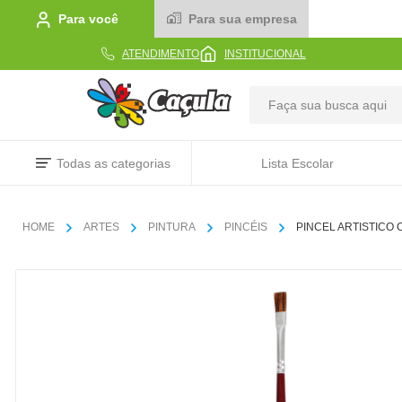
Para você
Para sua empresa
ATENDIMENTO
INSTITUCIONAL
TERMOS MAIS BUSCADOS
Todas as categorias
Lista Escolar
1
º
caderno
2
º
linha
ARTES
PINTURA
PINCÉIS
PINCEL ARTISTICO 
3
º
caneta
4
º
tecido
5
º
caixa
6
º
papel
7
º
pincel