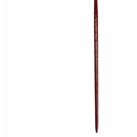
8
º
cola
9
º
barbante
10
º
fita