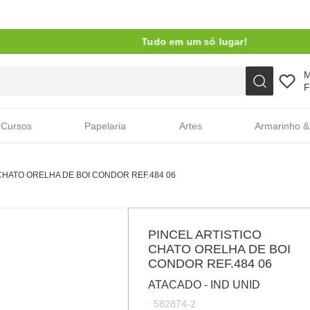
Tudo em um só lugar!
Faça sua busca aqui
F
Cursos
Papelaria
Artes
Armarinho &
CHATO ORELHA DE BOI CONDOR REF.484 06
PINCEL ARTISTICO
CHATO ORELHA DE BOI
CONDOR REF.484 06
ATACADO - IND UNID
:
582874-2