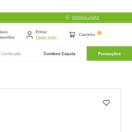
NOSSAS LOJAS
Meus
Entrar
0
Carrinho
avoritos
 Confecção
Combos Caçula
Promoções