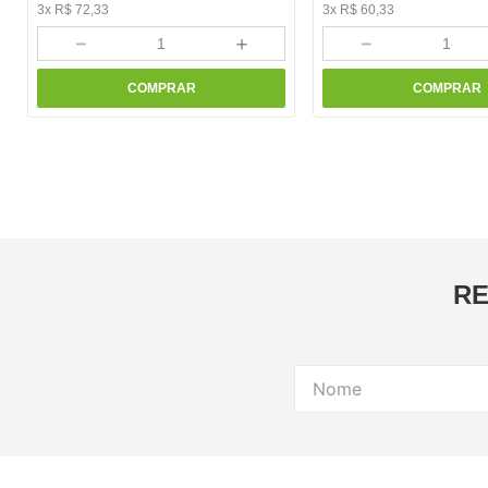
3
x
R$
72
,
33
3
x
R$
60
,
33
－
＋
－
COMPRAR
COMPRAR
RE