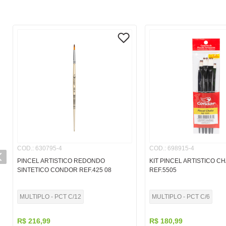
COD.
:
630795-4
COD.
:
698915-4
PINCEL ARTISTICO REDONDO
KIT PINCEL ARTISTICO C
SINTETICO CONDOR REF.425 08
REF.5505
MULTIPLO - PCT C/12
MULTIPLO - PCT C/6
R$
216
,
99
R$
180
,
99