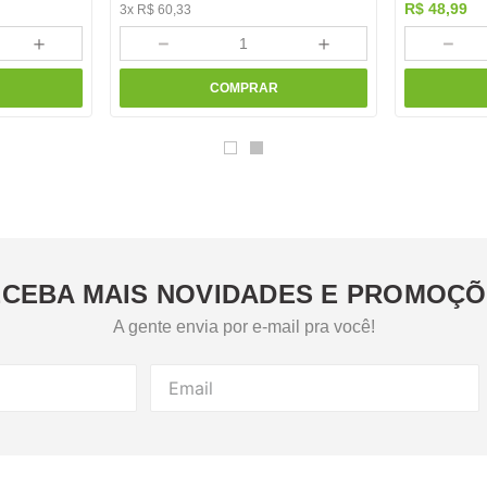
R$
48
,
99
3
x
R$
60
,
33
＋
－
＋
－
COMPRAR
CEBA MAIS NOVIDADES E PROMOÇ
A gente envia por e-mail pra você!