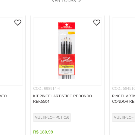
VER TODAS
COD.
:
698914-4
COD.
:
584510
HATO
KIT PINCEL ARTISTICO REDONDO
PINCEL ARTI
REF.5504
CONDOR REF
MULTIPLO - PCT C/6
MULTIPLO - 
R$
180
,
99