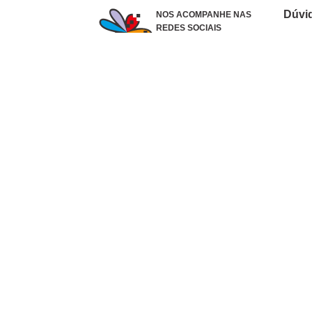
Dúvi
NOS ACOMPANHE NAS
REDES SOCIAIS
Como 
Dúvid
Troca
Polít
Conhe
Siga 
What
Formas de pagamento