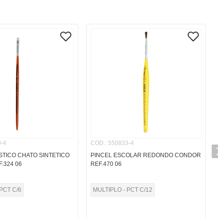
-4
COD.
:
550833-4
STICO CHATO SINTETICO
PINCEL ESCOLAR REDONDO CONDOR
.324 06
REF.470 06
PCT C/6
MULTIPLO - PCT C/12