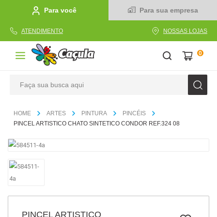
Para você
Para sua empresa
ATENDIMENTO
NOSSAS LOJAS
0
Faça sua busca aqui
TERMOS MAIS BUSCADOS
ARTES
PINTURA
PINCÉIS
1
º
caderno
PINCEL ARTISTICO CHATO SINTETICO CONDOR REF.324 08
2
º
linha
3
º
caneta
4
º
tecido
5
º
caixa
6
º
pincel
PINCEL ARTISTICO