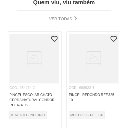
Quem viu, viu também
VER TODAS
COD.
:
584234-2
COD.
:
698922-4
PINCEL ESCOLAR CHATO
PINCEL REDONDO REF.325
CERDA NATURAL CONDOR
10
REF.474 06
ATACADO - IND UNID
MULTIPLO - PCT C/6