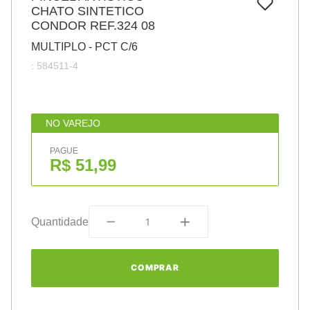
7
º
CHATO SINTETICO
papel
CONDOR REF.324 08
8
º
cola
MULTIPLO - PCT C/6
9
º
havaianas
:
584511-4
10
º
barbante
NO VAREJO
PAGUE
R$ 51,99
Quantidade
COMPRAR