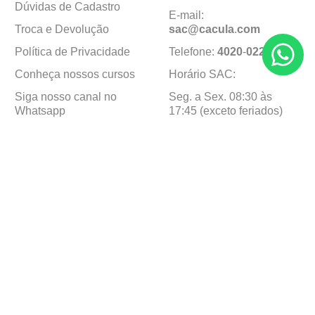
Dúvidas de Cadastro
E-mail:
Troca e Devolução
sac@cacula
.
com
Política de Privacidade
Telefone:
4020
-
0220
Conheça nossos cursos
Horário SAC:
Siga nosso canal no
Seg. a Sex. 08:30 às
Whatsapp
17:45 (exceto feriados)
Institucional
Minha Conta
Sobre a caçula
Minha Conta
Lojas
Pedidos
Trabalhe Conosco
Formas de pagamento