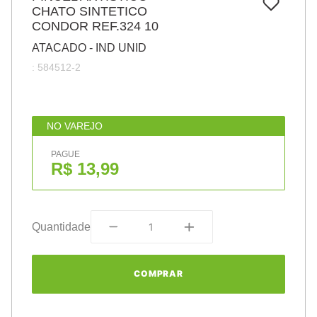
7
º
CHATO SINTETICO
papel
CONDOR REF.324 10
8
º
cola
ATACADO - IND UNID
9
º
barbante
:
584512-2
10
º
pasta
NO VAREJO
PAGUE
R$ 13,99
Quantidade
COMPRAR