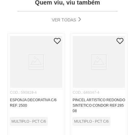
Quem viu, viu também
VER TODAS
COD.
:
590819-4
COD.
:
646047-4
ESPONJA DECORATIVA C/6
PINCEL ARTISTICO REDONDO
REF. 2500
SINTETICO CONDOR REF.285
08
MULTIPLO - PCT C/6
MULTIPLO - PCT C/6