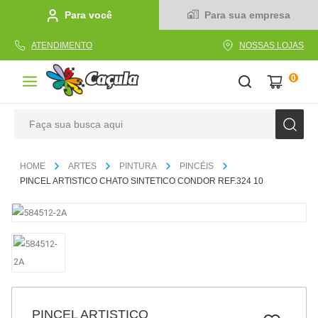
Para você
Para sua empresa
ATENDIMENTO
NOSSAS LOJAS
0
Faça sua busca aqui
TERMOS MAIS BUSCADOS
ARTES
PINTURA
PINCÉIS
1
º
caderno
PINCEL ARTISTICO CHATO SINTETICO CONDOR REF.324 10
2
º
linha
3
º
caneta
4
º
tecido
5
º
caixa
6
º
pincel
PINCEL ARTISTICO