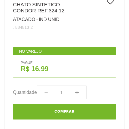
7
º
CHATO SINTETICO
pincel
CONDOR REF.324 12
8
º
cola
ATACADO - IND UNID
9
º
barbante
:
584513-2
10
º
fita
NO VAREJO
PAGUE
R$ 16,99
Quantidade
COMPRAR