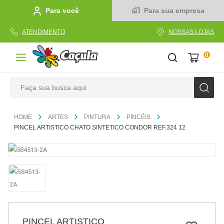
Para você
Para sua empresa
ATENDIMENTO
NOSSAS LOJAS
0
Faça sua busca aqui
TERMOS MAIS BUSCADOS
ARTES
PINTURA
PINCÉIS
1
º
caderno
PINCEL ARTISTICO CHATO SINTETICO CONDOR REF.324 12
2
º
linha
3
º
caneta
4
º
tecido
5
º
caixa
6
º
papel
PINCEL ARTISTICO