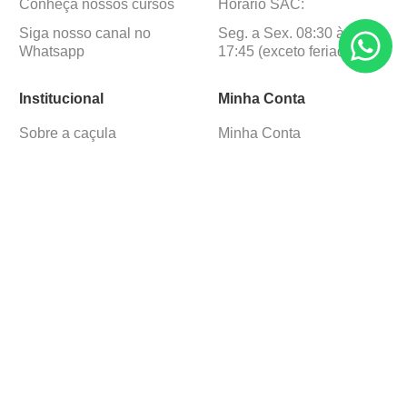
Conheça nossos cursos
Horário SAC:
Siga nosso canal no
Seg. a Sex. 08:30 às
Whatsapp
17:45 (exceto feriados)
Institucional
Minha Conta
Sobre a caçula
Minha Conta
Lojas
Pedidos
Trabalhe Conosco
Formas de pagamento
Verificada por