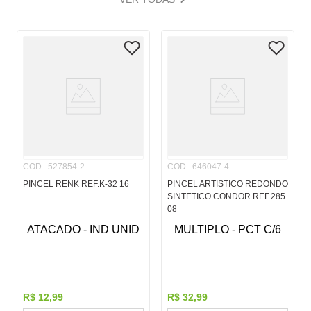
COD.
:
527854-2
COD.
:
646047-4
PINCEL RENK REF.K-32 16
PINCEL ARTISTICO REDONDO
SINTETICO CONDOR REF.285
08
ATACADO - IND UNID
MULTIPLO - PCT C/6
R$
12
,
99
R$
32
,
99