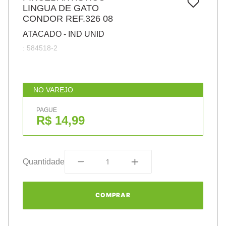
7
º
LINGUA DE GATO
papel
CONDOR REF.326 08
8
º
cola
ATACADO - IND UNID
9
º
barbante
:
584518-2
10
º
pasta
NO VAREJO
PAGUE
R$ 14,99
Quantidade
COMPRAR