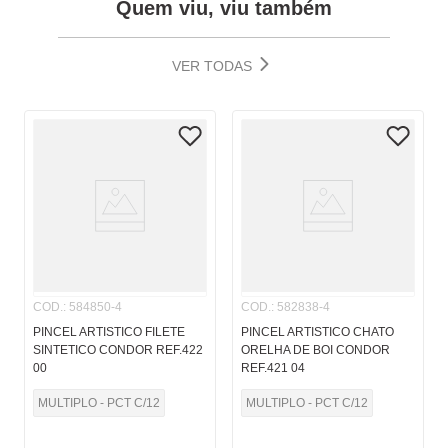
Quem viu, viu também
VER TODAS
COD.
:
584850-4
COD.
:
582838-4
PINCEL ARTISTICO FILETE
PINCEL ARTISTICO CHATO
SINTETICO CONDOR REF.422
ORELHA DE BOI CONDOR
00
REF.421 04
MULTIPLO - PCT C/12
MULTIPLO - PCT C/12