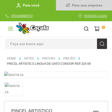
Para você
Para sua empresa
ATENDIMENTO
NOSSAS LOJAS
0
Faça sua busca aqui
TERMOS MAIS BUSCADOS
ARTES
PINTURA
PINCÉIS
1
º
caderno
PINCEL ARTISTICO LINGUA DE GATO CONDOR REF.326 08
2
º
linha
3
º
caneta
4
º
tecido
5
º
caixa
6
º
pincel
PINCEL ARTISTICO