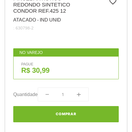
7
º
REDONDO SINTETICO
papel
CONDOR REF.425 12
8
º
cola
ATACADO - IND UNID
9
º
barbante
:
630798-2
10
º
pasta
NO VAREJO
PAGUE
R$ 30,99
Quantidade
COMPRAR