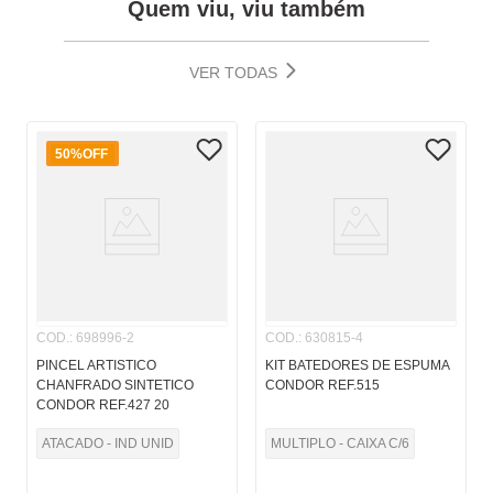
Quem viu, viu também
VER TODAS
50%
OFF
COD.
:
698996-2
COD.
:
630815-4
PINCEL ARTISTICO
KIT BATEDORES DE ESPUMA
CHANFRADO SINTETICO
CONDOR REF.515
CONDOR REF.427 20
ATACADO - IND UNID
MULTIPLO - CAIXA C/6