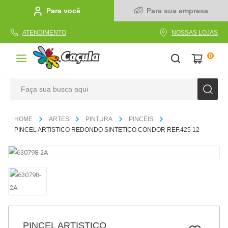
Para você
Para sua empresa
ATENDIMENTO
NOSSAS LOJAS
0
Faça sua busca aqui
TERMOS MAIS BUSCADOS
ARTES
PINTURA
PINCÉIS
1
º
caderno
PINCEL ARTISTICO REDONDO SINTETICO CONDOR REF.425 12
2
º
linha
3
º
caneta
4
º
tecido
5
º
caixa
6
º
pincel
PINCEL ARTISTICO