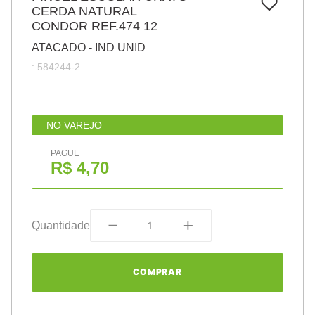
7
º
CERDA NATURAL
papel
CONDOR REF.474 12
8
º
cola
ATACADO - IND UNID
9
º
barbante
:
584244-2
10
º
havaianas
NO VAREJO
PAGUE
R$ 4,70
Quantidade
COMPRAR