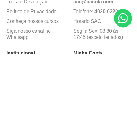
Troca e Devolução
sac@cacula
.
com
Política de Privacidade
Telefone:
4020
-
0220
Conheça nossos cursos
Horário SAC:
Siga nosso canal no
Seg. a Sex. 08:30 às
Whatsapp
17:45 (exceto feriados)
Institucional
Minha Conta
Sobre a caçula
Minha Conta
Lojas
Pedidos
Trabalhe Conosco
Formas de pagamento