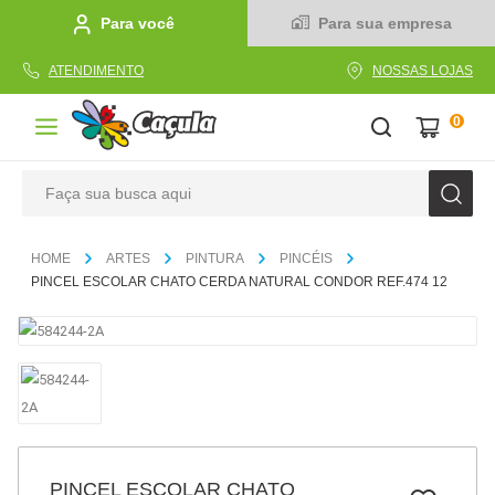
Para você
Para sua empresa
ATENDIMENTO
NOSSAS LOJAS
0
Faça sua busca aqui
TERMOS MAIS BUSCADOS
ARTES
PINTURA
PINCÉIS
1
º
caderno
PINCEL ESCOLAR CHATO CERDA NATURAL CONDOR REF.474 12
2
º
linha
3
º
caneta
4
º
tecido
5
º
caixa
6
º
pincel
PINCEL ESCOLAR CHATO