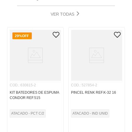
VER TODAS
29%
OFF
COD.
:
630815-2
COD.
:
527854-2
KIT BATEDORES DE ESPUMA
PINCEL RENK REF.K-32 16
CONDOR REF.515
ATACADO - PCT C/2
ATACADO - IND UNID