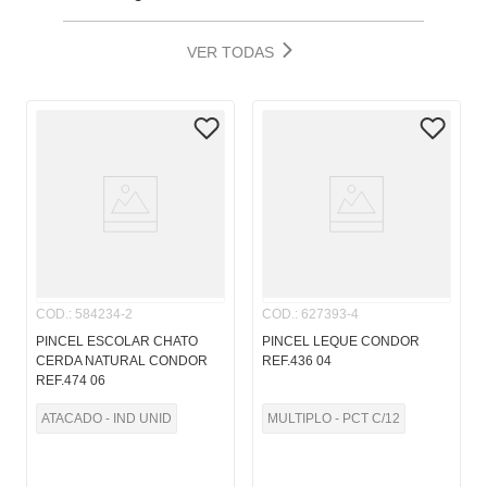
VER TODAS
COD.
:
584234-2
COD.
:
627393-4
PINCEL ESCOLAR CHATO
PINCEL LEQUE CONDOR
CERDA NATURAL CONDOR
REF.436 04
REF.474 06
ATACADO - IND UNID
MULTIPLO - PCT C/12