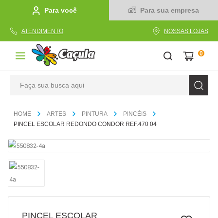
Para você
Para sua empresa
ATENDIMENTO
NOSSAS LOJAS
0
Faça sua busca aqui
TERMOS MAIS BUSCADOS
ARTES
PINTURA
PINCÉIS
1
º
caderno
PINCEL ESCOLAR REDONDO CONDOR REF.470 04
2
º
linha
3
º
caneta
4
º
tecido
5
º
caixa
6
º
pincel
PINCEL ESCOLAR