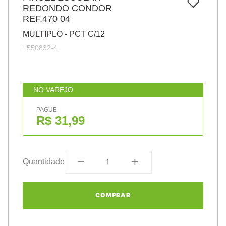
7
º
REDONDO CONDOR
papel
REF.470 04
8
º
cola
MULTIPLO - PCT C/12
9
º
barbante
:
550832-4
10
º
havaianas
NO VAREJO
PAGUE
R$ 31,99
Quantidade
COMPRAR