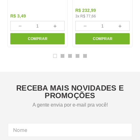
R$
232
,
99
R$
3
,
49
3
x
R$
77
,
66
－
＋
－
＋
COMPRAR
COMPRAR
RECEBA MAIS NOVIDADES E
PROMOÇÕES
A gente envia por e-mail pra você!