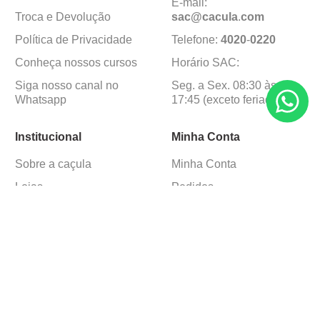
E-mail:
Troca e Devolução
sac@cacula
.
com
Política de Privacidade
Telefone:
4020
-
0220
Conheça nossos cursos
Horário SAC:
Siga nosso canal no
Seg. a Sex. 08:30 às
Whatsapp
17:45 (exceto feriados)
Institucional
Minha Conta
Sobre a caçula
Minha Conta
Lojas
Pedidos
Trabalhe Conosco
Formas de pagamento