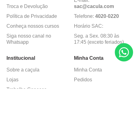
E-mail:
Troca e Devolução
sac@cacula
.
com
Política de Privacidade
Telefone:
4020
-
0220
Conheça nossos cursos
Horário SAC:
Siga nosso canal no
Seg. a Sex. 08:30 às
Whatsapp
17:45 (exceto feriados)
Institucional
Minha Conta
Sobre a caçula
Minha Conta
Lojas
Pedidos
Trabalhe Conosco
Formas de pagamento