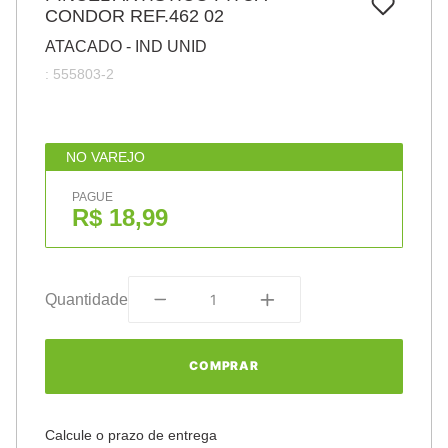
7
º
CONDOR REF.462 02
pincel
ATACADO - IND UNID
8
º
cola
:
555803-2
9
º
barbante
10
º
fita
NO VAREJO
PAGUE
R$ 18,99
Quantidade
COMPRAR
Calcule o prazo de entrega