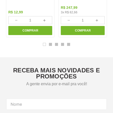
R$
247
,
99
R$
12
,
99
3
x
R$
82
,
66
－
＋
－
＋
COMPRAR
COMPRAR
RECEBA MAIS NOVIDADES E
PROMOÇÕES
A gente envia por e-mail pra você!