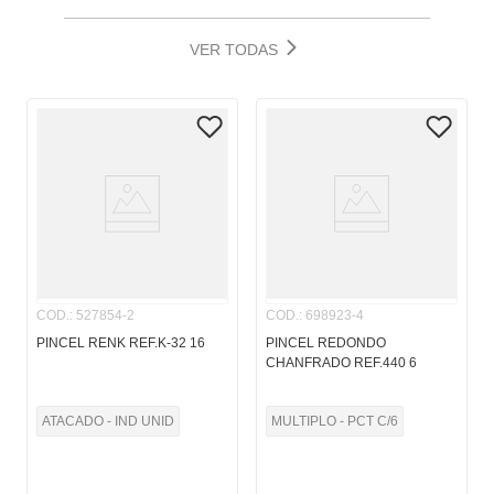
VER TODAS
COD.
:
527854-2
COD.
:
698923-4
PINCEL RENK REF.K-32 16
PINCEL REDONDO
CHANFRADO REF.440 6
ATACADO - IND UNID
MULTIPLO - PCT C/6