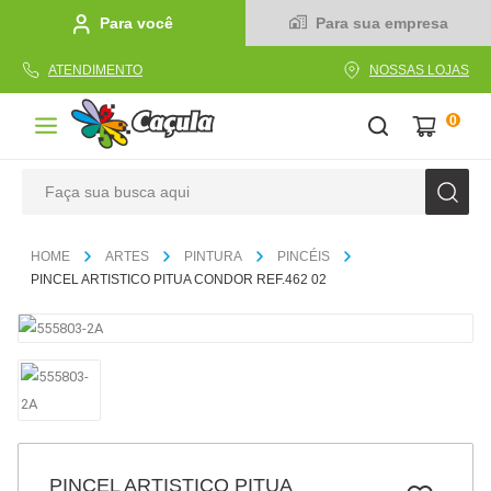
Para você
Para sua empresa
ATENDIMENTO
NOSSAS LOJAS
0
Faça sua busca aqui
TERMOS MAIS BUSCADOS
ARTES
PINTURA
PINCÉIS
1
º
caderno
PINCEL ARTISTICO PITUA CONDOR REF.462 02
2
º
linha
3
º
caneta
4
º
tecido
5
º
caixa
6
º
papel
PINCEL ARTISTICO PITUA