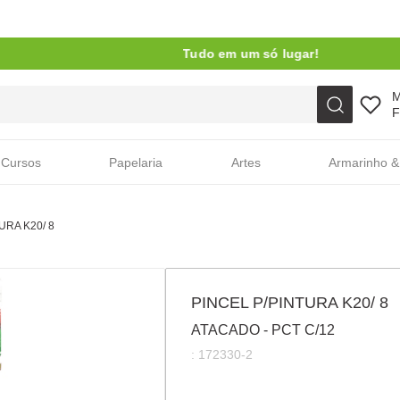
Tudo em um só lugar!
Faça sua busca aqui
F
Cursos
Papelaria
Artes
Armarinho &
URA K20/ 8
PINCEL P/PINTURA K20/ 8
ATACADO - PCT C/12
:
172330-2