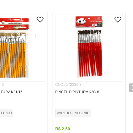
-3
COD.
:
172330-3
NTURA K21/16
PINCEL P/PINTURA K20/ 8
ND UNID
VAREJO - IND UNID
R$
2
,
50