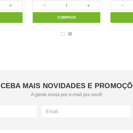
＋
－
＋
－
COMPRAR
CEBA MAIS NOVIDADES E PROMOÇ
A gente envia por e-mail pra você!