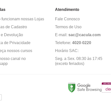
das
Atendimento
funcionam nossas Lojas
Fale Conosco
as de Cadastro
Termos de Uso
 e Devolução
E-mail:
sac@cacula
.
com
ica de Privacidade
Telefone:
4020
-
0220
ça nossos cursos
Horário SAC:
nosso canal no
Seg. a Sex. 08:30 às 17:45
sapp
(exceto feriados)