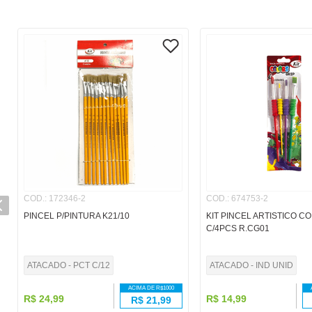
COD.
:
172346-2
COD.
:
674753-2
PINCEL P/PINTURA K21/10
KIT PINCEL ARTISTICO C
C/4PCS R.CG01
ATACADO - PCT C/12
ATACADO - IND UNID
ACIMA DE R$
1000
R$
24
,
99
R$
14
,
99
R$
21,99