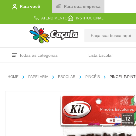
Para você
Para sua empresa
ATENDIMENTO
INSTITUCIONAL
TERMOS MAIS BUSCADOS
Todas as categorias
Lista Escolar
1
º
caderno
2
º
linha
PAPELARIA
ESCOLAR
PINCÉIS
PINCEL P/PINT
3
º
caneta
4
º
tecido
5
º
caixa
6
º
papel
7
º
pincel