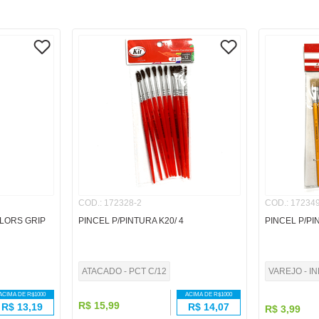
COD.
:
172328-2
COD.
:
172349
OLORS GRIP
PINCEL P/PINTURA K20/ 4
PINCEL P/PI
ATACADO - PCT C/12
VAREJO - I
ACIMA DE R$
1000
ACIMA DE R$
1000
R$
15
,
99
R$
13,19
R$
14,07
R$
3
,
99