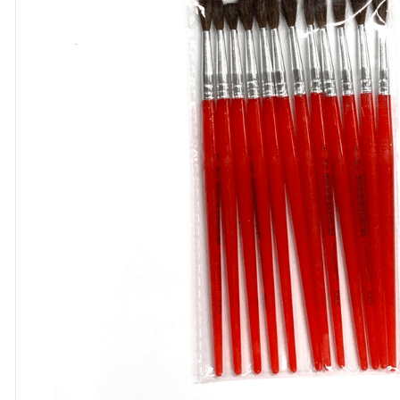
8
º
cola
9
º
barbante
10
º
fita