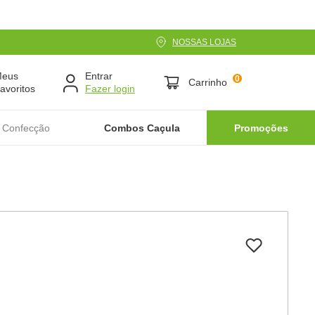
NOSSAS LOJAS
Meus
Entrar
0
Carrinho
avoritos
 Confecção
Combos Caçula
Promoções