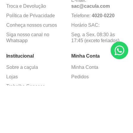
E-mail:
Troca e Devolução
sac@cacula
.
com
Política de Privacidade
Telefone:
4020
-
0220
Conheça nossos cursos
Horário SAC:
Siga nosso canal no
Seg. a Sex. 08:30 às
Whatsapp
17:45 (exceto feriados)
Institucional
Minha Conta
Sobre a caçula
Minha Conta
Lojas
Pedidos
Trabalhe Conosco
Formas de pagamento