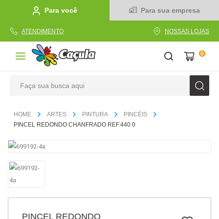
Para você
Para sua empresa
ATENDIMENTO
NOSSAS LOJAS
0
Faça sua busca aqui
TERMOS MAIS BUSCADOS
ARTES
PINTURA
PINCÉIS
1
º
caderno
PINCEL REDONDO CHANFRADO REF.440 0
2
º
linha
3
º
caneta
4
º
tecido
5
º
caixa
6
º
papel
PINCEL REDONDO