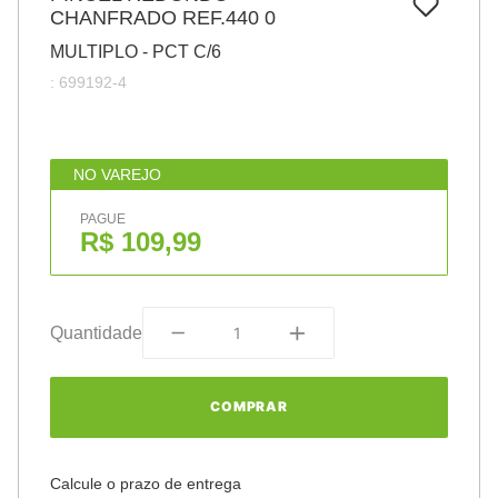
7
º
CHANFRADO REF.440 0
pincel
MULTIPLO - PCT C/6
8
º
cola
:
699192-4
9
º
barbante
10
º
fita
NO VAREJO
PAGUE
R$ 109,99
Quantidade
COMPRAR
Calcule o prazo de entrega